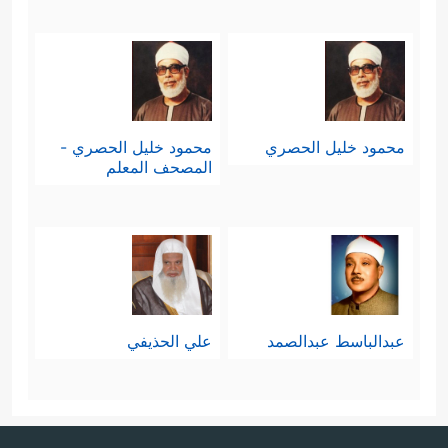
محمود خليل الحصري
محمود خليل الحصري -
المصحف المعلم
عبدالباسط عبدالصمد
علي الحذيفي