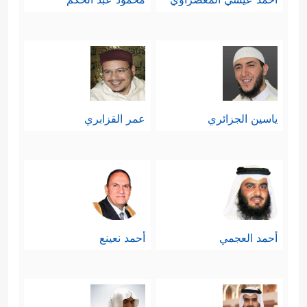
ياسين الجزائري
عمر القزابري
أحمد العجمي
أحمد نعينع