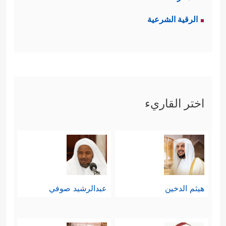
الرقية الشرعية
اختر القاريء
هيثم الدخين
عبدالرشيد صوفي