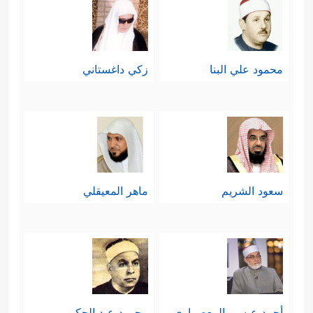
محمود علي البنا
زكي داغستاني
سعود الشريم
ماهر المعيقلي
أحمد عيسي المعصراوي
محمود عبد الحكم