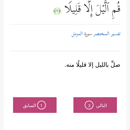
قُمِ ٱلَّیۡلَ إِلَّا قَلِیلࣰا
﴿٢﴾
تفسير المختصر
سورة
المزمل
صلِّ بالليل إلا قليلًا منه.
التالي
السابق
1
3