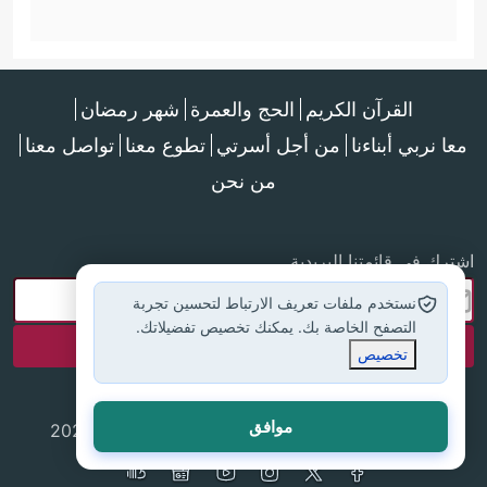
القرآن الكريم
الحج والعمرة
شهر رمضان
معا نربي أبناءنا
من أجل أسرتي
تطوع معنا
تواصل معنا
من نحن
اشترك في قائمتنا البريدية
نستخدم ملفات تعريف الارتباط لتحسين تجربة
التصفح الخاصة بك. يمكنك تخصيص تفضيلاتك.
تخصيص
موافق
جميع الحقوق محفوظة لموقع إسلام أون لاين © 2025