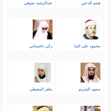
هيثم الدخين
عبدالرشيد صوفي
محمود علي البنا
زكي داغستاني
سعود الشريم
ماهر المعيقلي