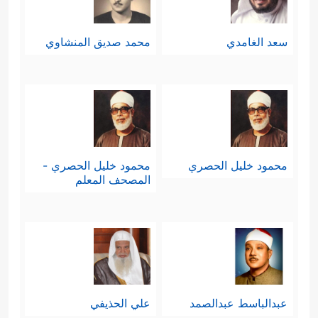
سعد الغامدي
محمد صديق المنشاوي
محمود خليل الحصري
محمود خليل الحصري -
المصحف المعلم
عبدالباسط عبدالصمد
علي الحذيفي