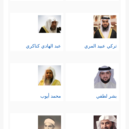
تركي عبيد المري
عبد الهادي كناكري
بشر لطفي
محمد أيوب