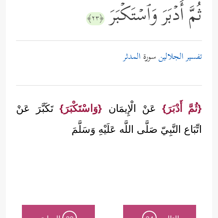
ثُمَّ أَدۡبَرَ وَٱسۡتَكۡبَرَ
﴿٢٣﴾
تفسير الجلالين
سورة
المدثر
{ثُمَّ أَدْبَرَ}
عَنْ الْإِيمَان
{وَاسْتَكْبَرَ}
تَكَبَّرَ عَنْ
اتِّبَاع النَّبِيّ صَلَّى اللَّه عَلَيْهِ وَسَلَّمَ