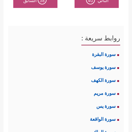
التالي
السابق
38
40
روابط سريعة :
سورة البقرة
سورة يوسف
سورة الكهف
سورة مريم
سورة يس
سورة الواقعة