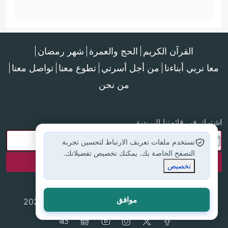
القرآن الكريم
الحج والعمرة
شهر رمضان
معا نربي أبناءنا
من أجل أسرتي
تطوع معنا
تواصل معنا
من نحن
اشترك في قائمتنا البريدية
نستخدم ملفات تعريف الارتباط لتحسين تجربة
التصفح الخاصة بك. يمكنك تخصيص تفضيلاتك.
تخصيص
موافق
جميع الحقوق محفوظة لموقع إسلام أون لاين © 2025