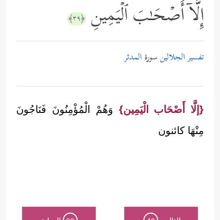
إِلَّاۤ أَصۡحَـٰبَ ٱلۡیَمِینِ
﴿٣٩﴾
تفسير الجلالين
سورة
المدثر
{إلَّا أَصْحَاب الْيَمِين}
وَهُمْ الْمُؤْمِنُونَ فَنَاجُونَ
مِنْهَا كائنون