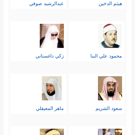
هيثم الدخين
عبدالرشيد صوفي
محمود علي البنا
زكي داغستاني
سعود الشريم
ماهر المعيقلي