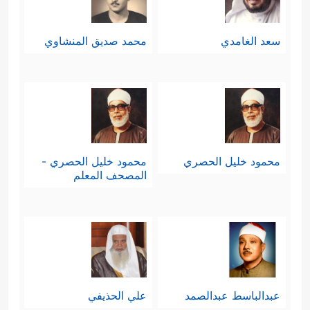
سعد الغامدي
محمد صديق المنشاوي
محمود خليل الحصري
محمود خليل الحصري -
المصحف المعلم
عبدالباسط عبدالصمد
علي الحذيفي