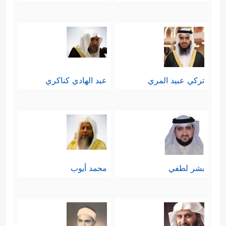
تركي عبيد المري
عبد الهادي كناكري
بشر لطفي
محمد أيوب