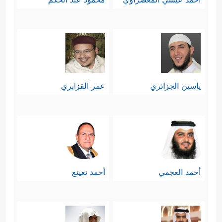
ياسين الجزائري
عمر القزابري
أحمد العجمي
أحمد نعينع