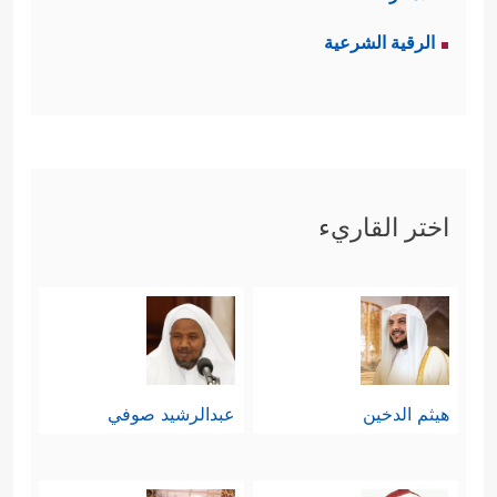
الرقية الشرعية
اختر القاريء
هيثم الدخين
عبدالرشيد صوفي