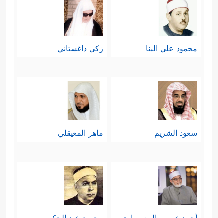
محمود علي البنا
زكي داغستاني
سعود الشريم
ماهر المعيقلي
أحمد عيسي المعصراوي
محمود عبد الحكم