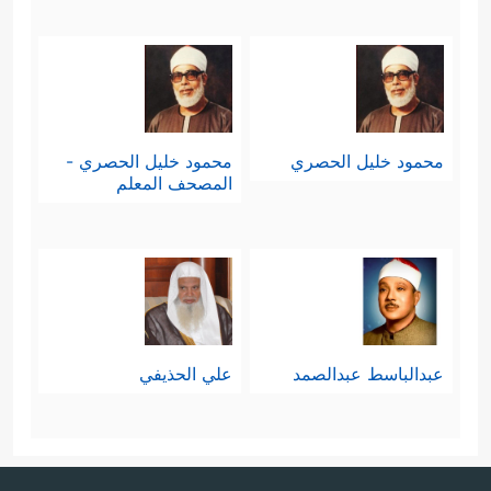
محمود خليل الحصري
محمود خليل الحصري -
المصحف المعلم
عبدالباسط عبدالصمد
علي الحذيفي