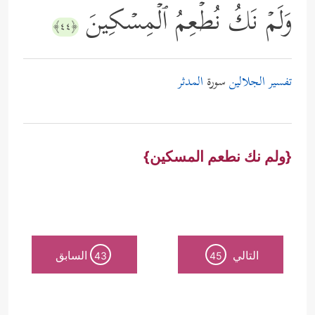
وَلَمۡ نَكُ نُطۡعِمُ ٱلۡمِسۡكِینَ
﴿٤٤﴾
تفسير الجلالين
سورة
المدثر
{ولم نك نطعم المسكين}
التالي
السابق
43
45