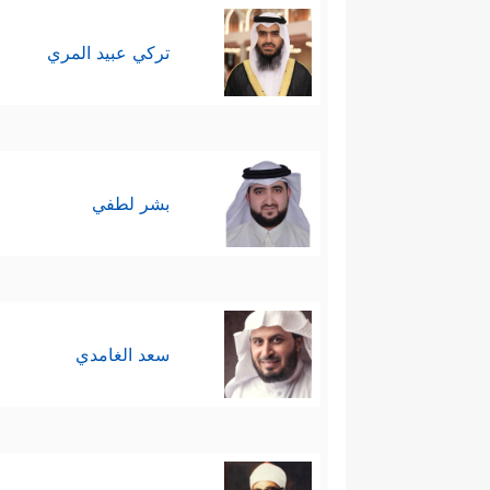
تركي عبيد المري
بشر لطفي
سعد الغامدي