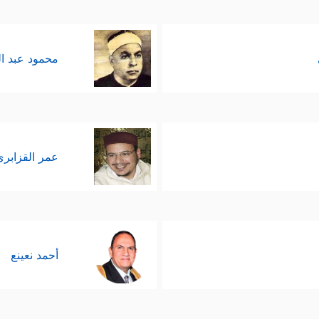
محمود عبد ا
عمر القزابري
أحمد نعينع