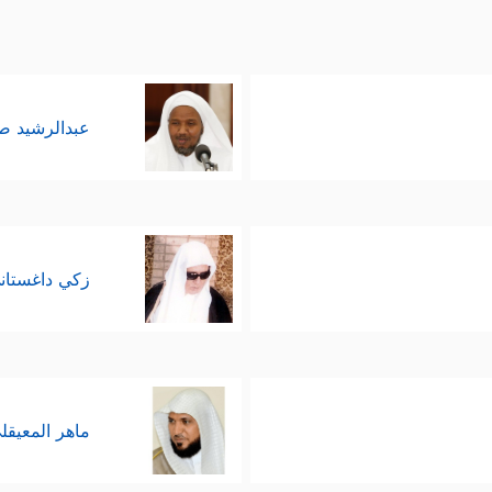
عبدالرشيد 
زكي داغستان
ماهر المعيقل