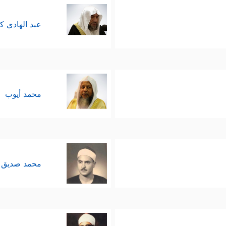
عبد الهادي ك
محمد أيوب
محمد صديق 