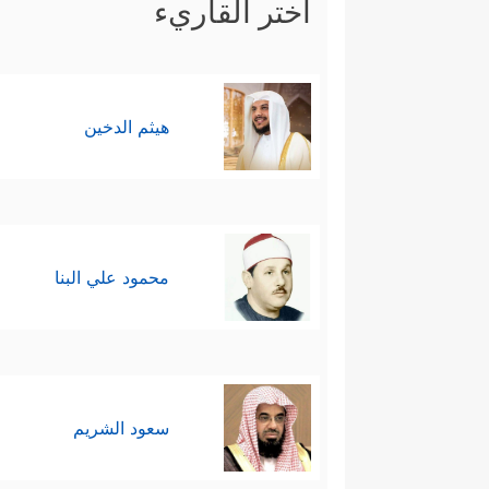
اختر القاريء
هيثم الدخين
محمود علي البنا
سعود الشريم