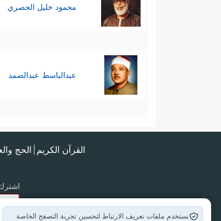
محمود خليل الحصري
عبدالباسط عبدالصمد
القرآن الكريم
الحج وال
اشترك 
نستخدم ملفات تعريف الارتباط لتحسين تجربة التصفح الخاصة