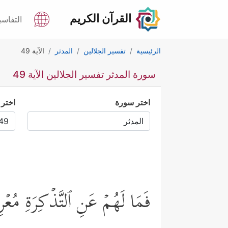
القرآن الكريم
التفاسي
الرئيسية
تفسير الجلالين
المدثر
الآية 49
سورة المدثر تفسير الجلالين الآية 49
اختر سورة
اختر 
فَمَا لَهُمۡ عَنِ ٱلتَّذۡكِرَةِ مُع