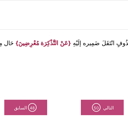
ذُوفٍ انْتَقَلَ ضَمِيره إلَيْهِ
{عَنْ التَّذْكِرَة مُعْرِضِينَ}
حَال مِن
التالي
السابق
48
50