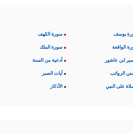
رة يوسف
سورة الكهف
ة الواقعة
سورة الملك
ير ابن عاشور
أدعية من السنة
نن الرواتب
آيات الصبر
لاة على النبي
الأذكار