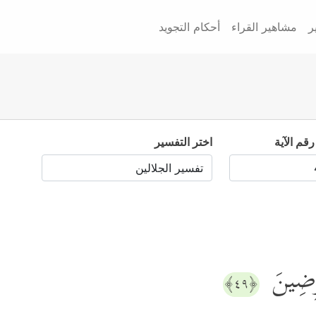
ر
مشاهير القراء
أحكام التجويد
رقم الآية
اختر التفسير
ۡرِضِینَ
﴿٤٩﴾