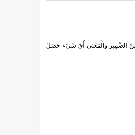
ْ الضَّمِير وَالْمَعْنَى أَيّ شَيْء حَصَلَ