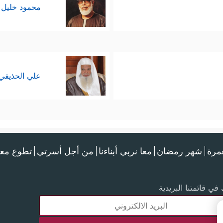
محمود خليل 
علي الحذيفي
عمرة
شهر رمضان
معا نربي أبناءنا
من أجل أسرتي
تطوع معن
في قائمتنا البريدية