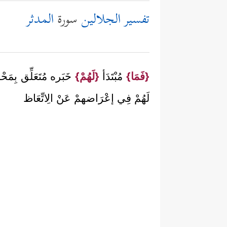
تفسير الجلالين
سورة
المدثر
{فَمَا}
مُبْتَدَأ
{لَهُمْ}
خَبَره مُتَعَلِّق بِمَحْ
لَهُمْ فِي إعْرَاضهمْ عَنْ الِاتِّعَاظ