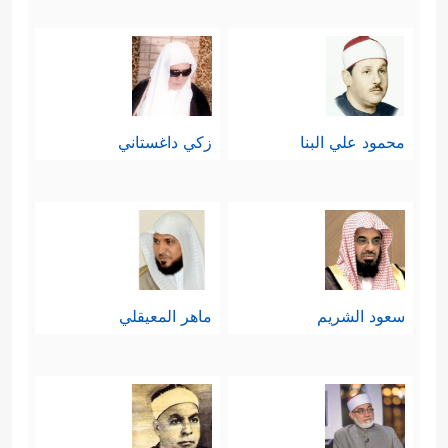
محمود علي البنا
زكي داغستاني
سعود الشريم
ماهر المعيقلي