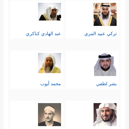
تركي عبيد المري
عبد الهادي كناكري
بشر لطفي
محمد أيوب