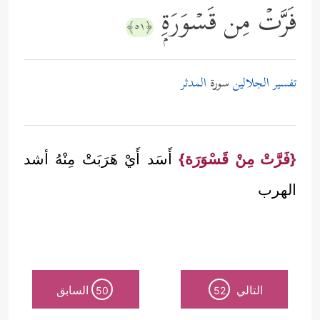
فَرَّتۡ مِن قَسۡوَرَةِۭ
﴿٥١﴾
تفسير الجلالين
سورة
المدثر
{فَرَّتْ مِنْ قَسْوَرَة}
أَسَد أَيْ هَرَبَتْ مِنْهُ أشد
الهرب
التالي
السابق
50
52