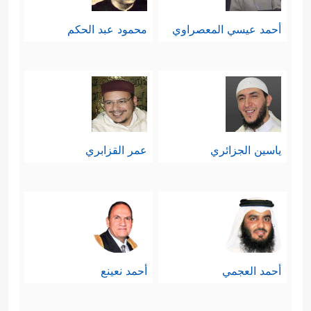
أحمد عيسي المعصراوي
محمود عبد الحكم
ياسين الجزائري
عمر القزابري
أحمد العجمي
أحمد نعينع