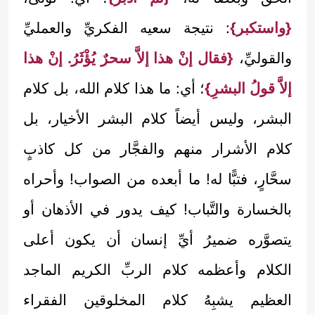
{واستكبر}
: نتيجة سعيه الفكريِّ والعمليِّ
والقوليِّ،
{فقال إنْ هذا إلاَّ سحرٌ يُؤْثَرُ. إنْ هذا
إلاَّ قولُ البشرِ}
؛ أي: ما هذا كلام الله، بل كلام
البشر، وليس أيضاً كلام البشر الأخيار، بل
كلام الأشرار منهم والفجَّار من كل كاذبٍ
سحَّارٍ، فتبًّا له! ما أبعده من الصواب! وأحراه
بالخسارة والتَّباب! كيف يدور في الأذهان أو
يتصوَّره ضميرُ أيِّ إنسان أن يكون أعلى
الكلام وأعظمه كلام الربِّ الكريم الماجد
العظيم يشبِهُ كلام المخلوقين الفقراء