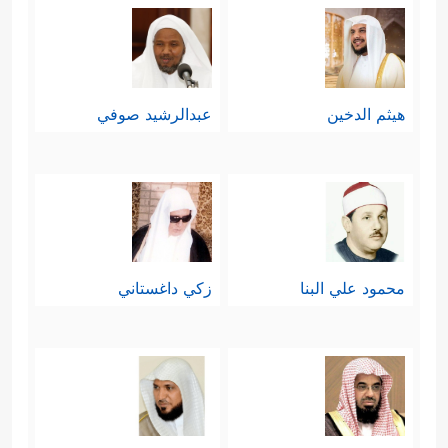
هيثم الدخين
عبدالرشيد صوفي
محمود علي البنا
زكي داغستاني