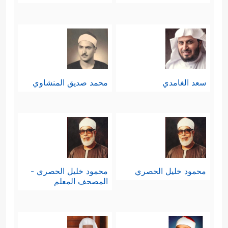
سعد الغامدي
محمد صديق المنشاوي
محمود خليل الحصري
محمود خليل الحصري -
المصحف المعلم