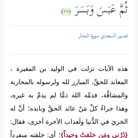
ثُمَّ عَبَسَ وَبَسَرَ
﴿٢٢﴾
تفسير السعدي
سورة
المدثر
هذه الآيات نزلت في الوليد بن المغيرة ،
المعاند للحقِّ، المبارز لله ولرسوله بالمحاربة
والمشاقَّة، فذمَّه الله ذمًّا لم يذمَّ به غيره،
وهذا جزاءُ كلِّ مَنْ عانَد الحقَّ ونابذه؛ أنَّ له
الخزيَ في الدُّنيا ولَعذاب الآخرة أخزى، فقال:
{ذَرْني ومَن خلقتُ وحيداً}
؛ أي: خلقته منفرداً