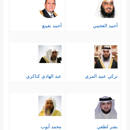
أحمد العجمي
أحمد نعينع
تركي عبيد المري
عبد الهادي كناكري
بشر لطفي
محمد أيوب