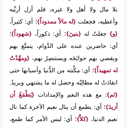
بلا مال ولا أهل ولا غيره، فلم أزل أربِّيه
وأعطيه، فجعلت
{له مالاً ممدوداً}
؛ أي: كثيراً،
{و}
جعلتُ له
{بنينَ}
؛ أي: ذكوراً،
{شهوداً}
؛
أي: حاضرين عنده على الدَّوام، يتمتَّع بهم
ويقضي بهم حوائِجَه ويستنصِرُ بهم،
{ومهَّدْتُ
له تمهيداً}
؛ أي: مكَّنته من الدُّنيا وأسبابها حتى
انقادَتْ له مطالِبُه وحصل له ما يشتهي ويريدُ.
{ثم}
: مع هذه النعم والإمدادات
{يَطْمَعُ أن
أزيدَ}
؛ أي: يطمع أن ينال نعيم الآخرة كما نال
نعيم الدنيا،
{كلاَّ}
؛ أي: ليس الأمر كما طمع،