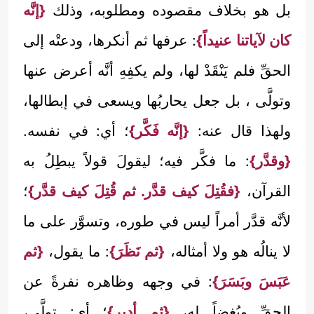
بل هو بخلاف مقصوده ومطلوبه، وذلك
{إنَّه
كان لآياتنا عنيداً}
: عرفها ثم أنكرها، ودعتْه إلى
الحقِّ فلم يَنْقَدْ لها، ولم يكفِهِ أنَّه أعرض عنها
وتولَّى ، بل جعل يحاربُها ويسعى في إبطالها،
ولهذا قال عنه:
{إنَّه فَكَّر}
؛ أي: في نفسه.
{وقدَّر}
: ما فكَّر فيه؛ ليقولَ قولاً يبطِلُ به
القرآن،
{فقُتِلَ كيف قدَّر. ثم قُتِلَ كيف قدَّر}
؛
لأنَّه قدَّر أمراً ليس في طوره، وتسوَّر على ما
لا ينالُه هو ولا أمثاله،
{ثم نَظَرَ}
: ما يقول،
{ثم
عَبَسَ وبَسَرَ}
: في وجهه وظاهره نفرةً عن
الحقِّ وبُغضاً له،
{ثم أدبر}
؛ أي: تولَّى،