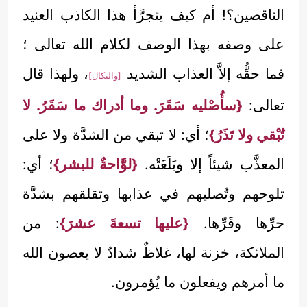
الناقصين؟! أم كيف يتجرَّأ هذا الكاذب العنيد
على وصفه بهذا الوصف لكلام الله تعالى ؛
فما حقُّه إلاَّ العذاب الشديد
، ولهذا قال
[والنكال]
تعالى:
{سأُصْليه سَقَرَ. وما أدراك ما سَقَرُ. لا
تُبْقي ولا تَذَرُ}
؛ أي: لا تبقي من الشدَّة ولا على
المعذَّب شيئاً إلا وبَلَغَتْه.
{لوَّاحةٌ للبشر}
؛ أي:
تلوحهم وتُصليهم في عذابها وتقلقهم بشدَّة
حرِّها وقَرِّها.
{عليها تسعةَ عشرَ}
: من
الملائكة، خزنة لها، غلاظٌ شدادٌ لا يعصون الله
ما أمرهم ويفعلون ما يُؤمرون.