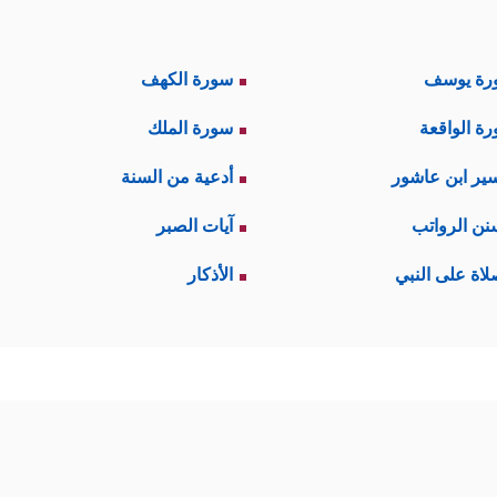
رة يوسف
سورة الكهف
ة الواقعة
سورة الملك
ير ابن عاشور
أدعية من السنة
نن الرواتب
آيات الصبر
لاة على النبي
الأذكار