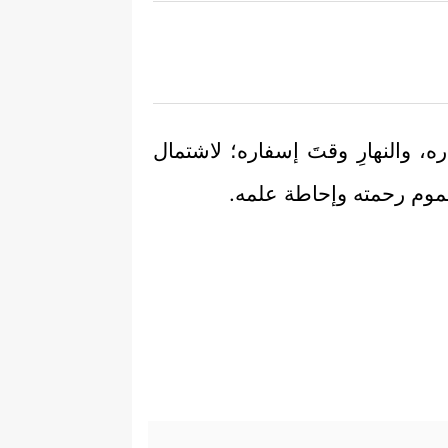
اره، والنهارِ وقتَ إسفاره؛ لاشتمال
عموم رحمته وإحاطة علمه.