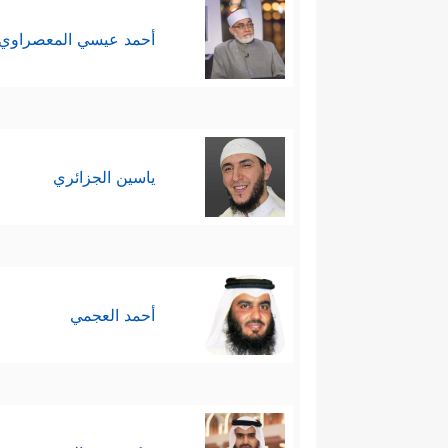
أحمد عيسي المعصراوي
ياسين الجزائري
أحمد العجمي