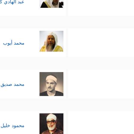
عبد الهادي ك
محمد أيوب
محمد صديق 
محمود خليل 