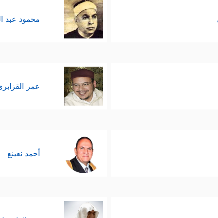
محمود عبد ا
عمر القزابري
أحمد نعينع