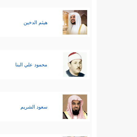
هيثم الدخين
محمود علي البنا
سعود الشريم