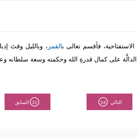
ا الاستفتاحية، فأقسم تعالى ب
القمر
، وبالليل وقتَ إدب
الدالَّة على كمال قدرةِ الله وحكمته وسعة سلطانه و
التالي
السابق
32
34