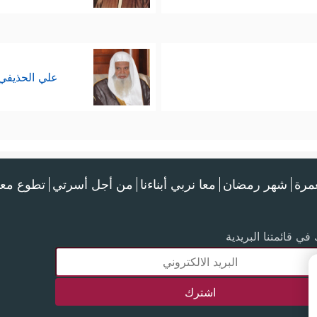
علي الحذيفي
عمرة
شهر رمضان
معا نربي أبناءنا
من أجل أسرتي
تطوع معن
في قائمتنا البريدية