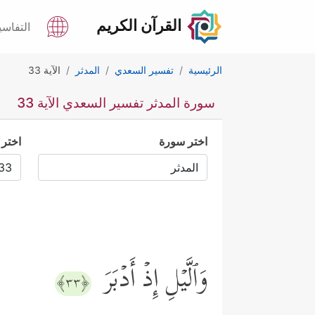
القرآن الكريم
التفاسي
الرئيسية
تفسير السعدي
المدثر
الآية 33
سورة المدثر تفسير السعدي الآية 33
اختر سورة
اختر 
وَٱلَّیۡلِ إِذۡ أَدۡبَرَ
﴿٣٣﴾