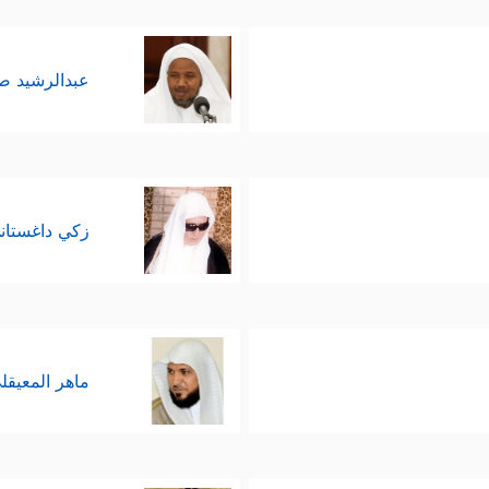
عبدالرشيد 
زكي داغستان
ماهر المعيقل