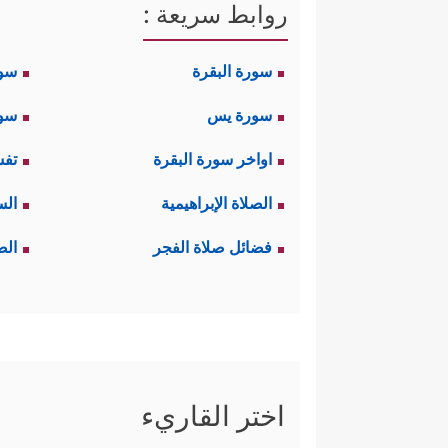
روابط سريعة :
سورة البقرة
سو
سورة يس
سور
اواخر سورة البقرة
تفس
الصلاة الإبراهيمية
الس
فضائل صلاة الفجر
الص
اختر القاريء