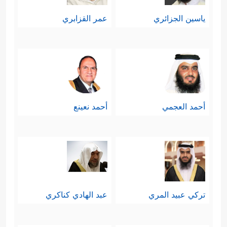
ياسين الجزائري
عمر القزابري
أحمد العجمي
أحمد نعينع
تركي عبيد المري
عبد الهادي كناكري