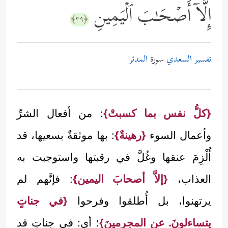
إِلَّاۤ أَصۡحَـٰبَ ٱلۡیَمِینِ
﴿٣٩﴾
تفسير السعدي
سورة
المدثر
{كلُّ نفس بما كسبتْ}
: من أفعال الشرِّ
وأعمال السوء
{رهينةٌ}
: بها موثقةٌ بسعيها، قد
أُلْزِمَ عنقها وغُلَّ في رقبتها واستوجبت به
العذاب،
{إلاَّ أصحابَ اليمين}
: فإنَّهم لم
يرتهنوا، بل أُطلقوا وفرحوا
{في جناتٍ
يتساءلونَ. عن المجرمينَ}
؛ أي: في جناتٍ قد