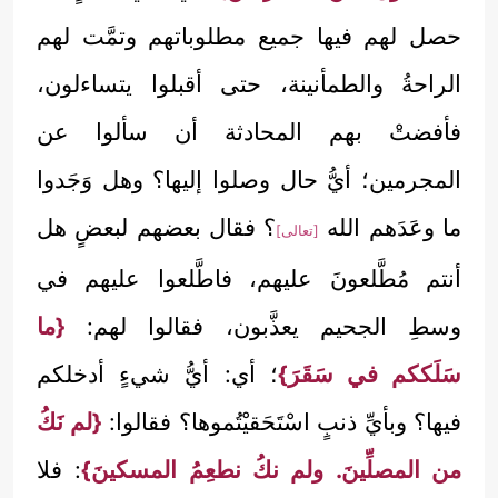
حصل لهم فيها جميع مطلوباتهم وتمَّت لهم
الراحةُ والطمأنينة، حتى أقبلوا يتساءلون،
فأفضتْ بهم المحادثة أن سألوا عن
المجرمين؛ أيُّ حال وصلوا إليها؟ وهل وَجَدوا
ما وعَدَهم الله
؟ فقال بعضهم لبعضٍ هل
[تعالى]
أنتم مُطَّلعونَ عليهم، فاطَّلعوا عليهم في
وسطِ الجحيم يعذَّبون، فقالوا لهم:
{ما
سَلَككم في سَقَرَ}
؛ أي: أيُّ شيءٍ أدخلكم
فيها؟ وبأيِّ ذنبٍ اسْتَحَقيْتُموها؟ فقالوا:
{لم نَكُ
من المصلِّينَ. ولم نكُ نطعِمُ المسكينَ}
: فلا