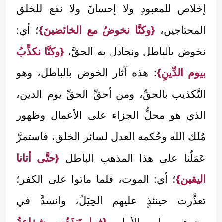
إخلاص للمعبودِ ولا إحسانَ ولا نفع للخلق
المحتاجين،
{وكنَّا نخوضُ مع الخائضينَ}
؛ أي:
نخوض بالباطل ونجادل به الحقَّ،
{وكنَّا نكذِّبُ
بيوم الدِّينِ}
: هذه آثار الخوض بالباطل، وهو
التَّكذيب بالحقِّ، ومن أحقِّ الحقِّ يوم الدين،
الذي هو محلُّ الجزاء على الأعمال وظهور
مُلك الله وحُكمه العدل لسائر الخلق، فاستمرَّ
عَمَلُنا على هذا المذهب الباطل
{حتَّى أتانا
اليقين}
؛ أي: الموت، فلما ماتوا على الكفر؛
تعذَّرت حينئذٍ عليهم الحِيَلُ، وانسدَّ في
وجوههم باب الأمل.
{فما تَنفَعُهم شفاعةُ