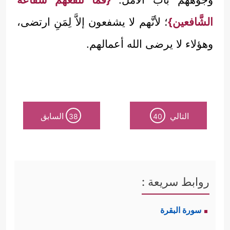
الشَّافعين}
؛ لأنَّهم لا يشفعون إلاَّ لِمَنِ ارتضى،
وهؤلاء لا يرضى الله أعمالهم.
التالي
السابق
38
40
روابط سريعة :
سورة البقرة