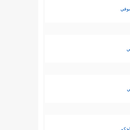
صوفي
ي
ي
لحكم