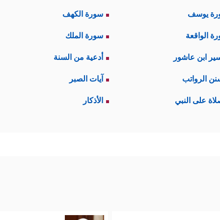
رة يوسف
سورة الكهف
ة الواقعة
سورة الملك
ير ابن عاشور
أدعية من السنة
نن الرواتب
آيات الصبر
لاة على النبي
الأذكار