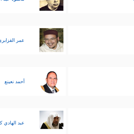
عمر القزابري
أحمد نعينع
عبد الهادي ك