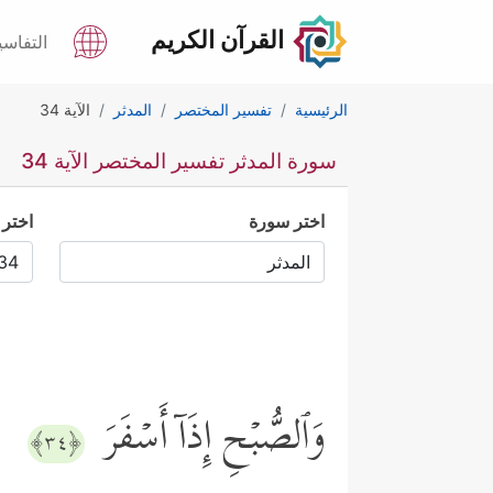
القرآن الكريم
التفاسي
الرئيسية
تفسير المختصر
المدثر
الآية 34
سورة المدثر تفسير المختصر الآية 34
اختر سورة
اختر 
وَٱلصُّبۡحِ إِذَاۤ أَسۡفَرَ
﴿٣٤﴾