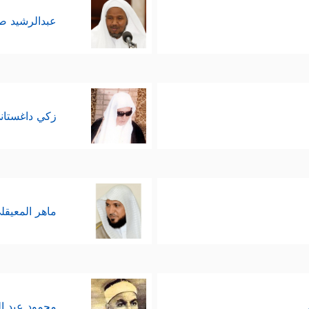
عبدالرشيد 
زكي داغستان
ماهر المعيقل
محمود عبد ا