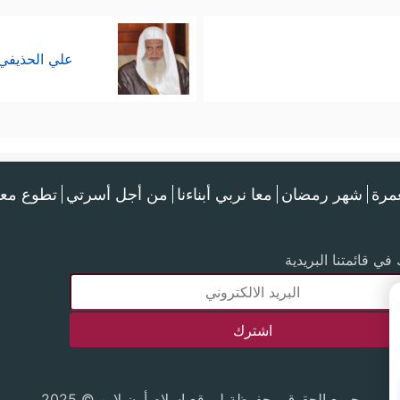
علي الحذيفي
عمرة
شهر رمضان
معا نربي أبناءنا
من أجل أسرتي
تطوع معن
في قائمتنا البريدية
جميع الحقوق محفوظة لموقع إسلام أون لاين © 2025