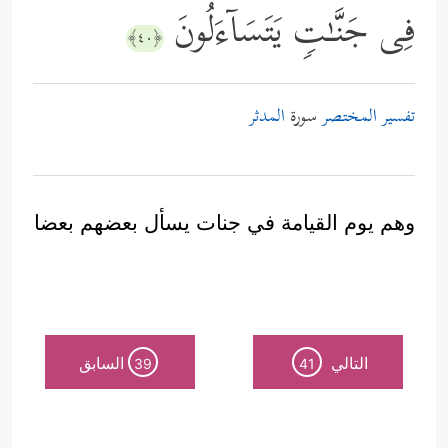
فِی جَنَّـٰتࣲ یَتَسَاۤءَلُونَ
﴿٤٠﴾
تفسير المختصر
سورة
المدثر
وهم يوم القيامة في جنات يسأل بعضهم بعضا
التالي
السابق
39
41