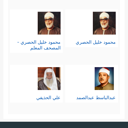
محمود خليل الحصري
محمود خليل الحصري -
المصحف المعلم
عبدالباسط عبدالصمد
علي الحذيفي