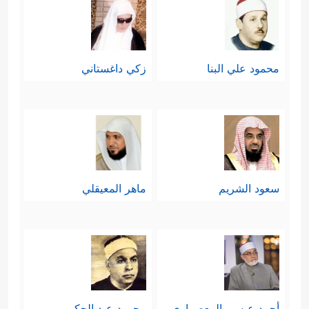
محمود علي البنا
زكي داغستاني
سعود الشريم
ماهر المعيقلي
أحمد عيسي المعصراوي
محمود عبد الحكم