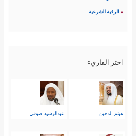
الرقية الشرعية
اختر القاريء
هيثم الدخين
عبدالرشيد صوفي