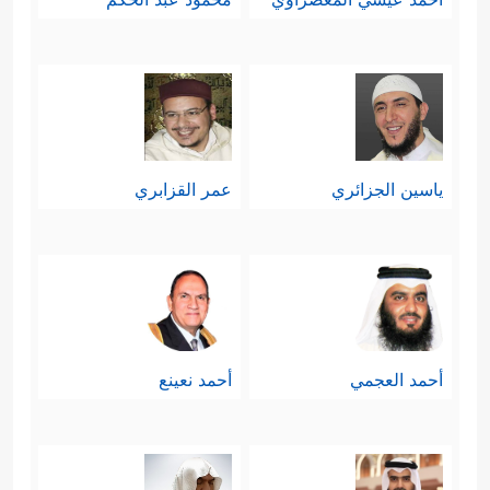
ياسين الجزائري
عمر القزابري
أحمد العجمي
أحمد نعينع