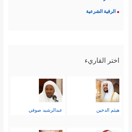
الرقية الشرعية
اختر القاريء
هيثم الدخين
عبدالرشيد صوفي