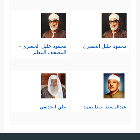
محمود خليل الحصري
محمود خليل الحصري -
المصحف المعلم
عبدالباسط عبدالصمد
علي الحذيفي