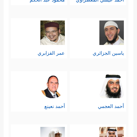
ياسين الجزائري
عمر القزابري
أحمد العجمي
أحمد نعينع