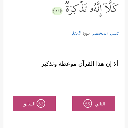
كَلَّاۤ إِنَّهُۥ تَذۡكِرَةࣱ
﴿٥٤﴾
تفسير المختصر
سورة
المدثر
ألا إن هذا القرآن موعظة وتذكير
التالي
السابق
53
55