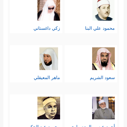
محمود علي البنا
زكي داغستاني
سعود الشريم
ماهر المعيقلي
أحمد عيسي المعصراوي
محمود عبد الحكم