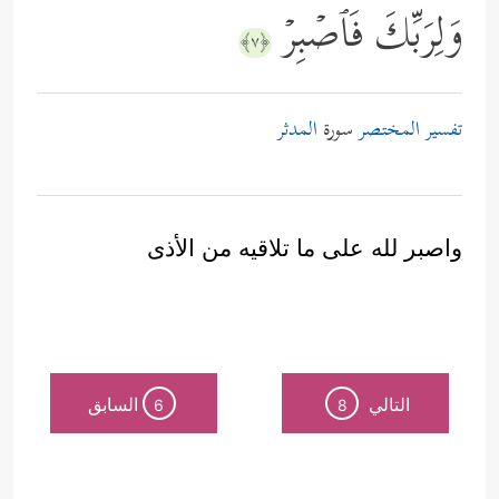
وَلِرَبِّكَ فَٱصۡبِرۡ
﴿٧﴾
تفسير المختصر
سورة
المدثر
واصبر لله على ما تلاقيه من الأذى
التالي
السابق
6
8