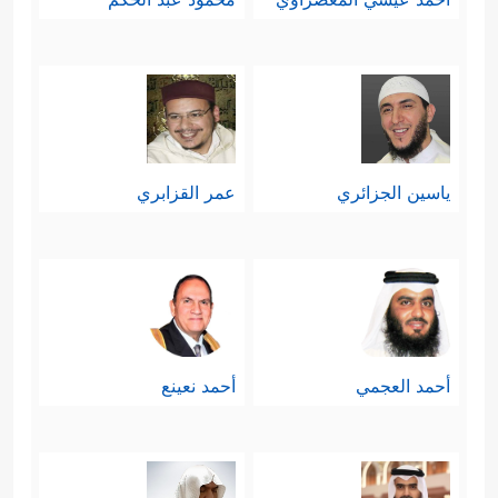
ياسين الجزائري
عمر القزابري
أحمد العجمي
أحمد نعينع