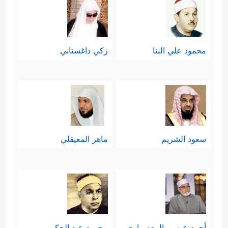
محمود علي البنا
زكي داغستاني
سعود الشريم
ماهر المعيقلي
أحمد عيسي المعصراوي
محمود عبد الحكم