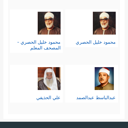
محمود خليل الحصري
محمود خليل الحصري -
المصحف المعلم
عبدالباسط عبدالصمد
علي الحذيفي