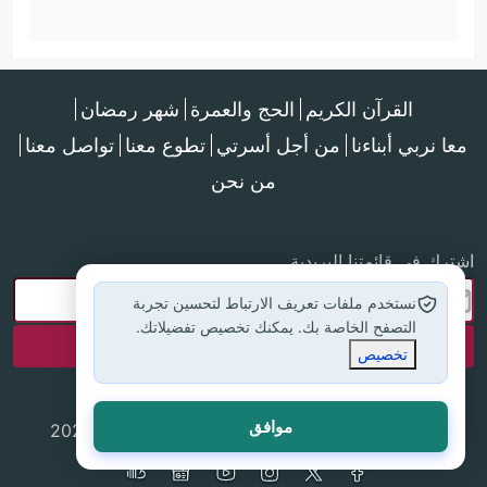
القرآن الكريم
الحج والعمرة
شهر رمضان
معا نربي أبناءنا
من أجل أسرتي
تطوع معنا
تواصل معنا
من نحن
اشترك في قائمتنا البريدية
نستخدم ملفات تعريف الارتباط لتحسين تجربة
التصفح الخاصة بك. يمكنك تخصيص تفضيلاتك.
تخصيص
موافق
جميع الحقوق محفوظة لموقع إسلام أون لاين © 2025