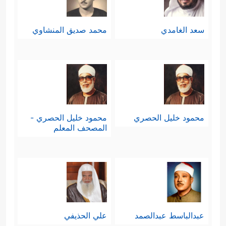
سعد الغامدي
محمد صديق المنشاوي
محمود خليل الحصري
محمود خليل الحصري -
المصحف المعلم
عبدالباسط عبدالصمد
علي الحذيفي