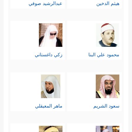
هيثم الدخين
عبدالرشيد صوفي
محمود علي البنا
زكي داغستاني
سعود الشريم
ماهر المعيقلي