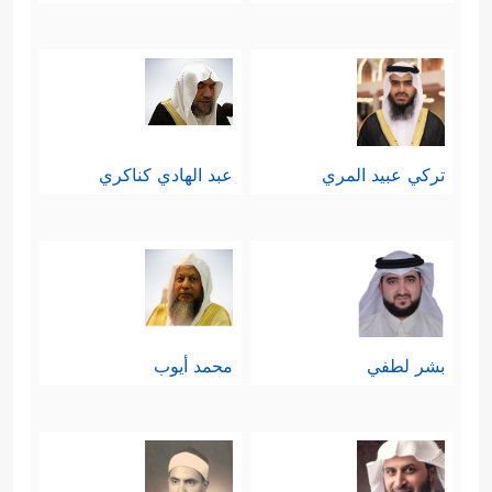
تركي عبيد المري
عبد الهادي كناكري
بشر لطفي
محمد أيوب