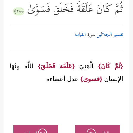
ثُمَّ كَانَ عَلَقَةࣰ فَخَلَقَ فَسَوَّىٰ
﴿٣٨﴾
تفسير الجلالين
سورة
القيامة
{ثُمَّ كَانَ}
الْمَنِيّ
{عَلَقَة فَخَلَقَ}
اللَّه مِنْهَا
الإنسان
{فسوى}
عدل أعضاءه