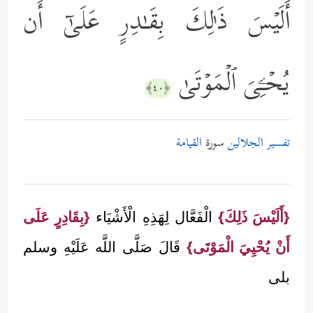
أَلَیۡسَ ذَ ٰ⁠لِكَ بِقَـٰدِرٍ عَلَىٰۤ أَن
یُحۡـِۧیَ ٱلۡمَوۡتَىٰ
﴿٤٠﴾
تفسير الجلالين
سورة
القيامة
{أَلَيْسَ ذَلِكَ}
الْفَعَّال لِهَذِهِ الْأَشْيَاء
{بِقَادِرٍ عَلَى
أَنْ يُحْيِيَ الْمَوْتَى}
قَالَ صَلَّى اللَّه عَلَيْهِ وسلم
بلى