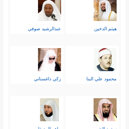
هيثم الدخين
عبدالرشيد صوفي
محمود علي البنا
زكي داغستاني
سعود الشريم
ماهر المعيقلي