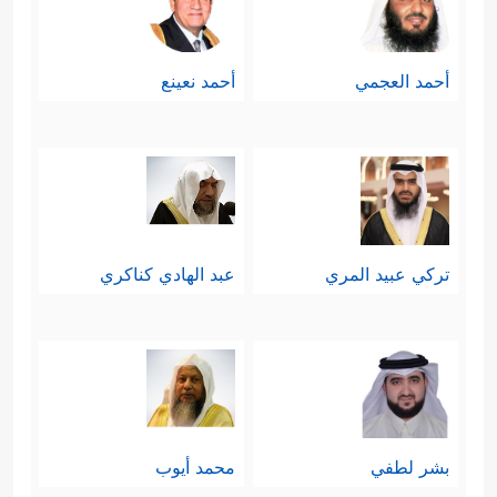
أحمد العجمي
أحمد نعينع
تركي عبيد المري
عبد الهادي كناكري
بشر لطفي
محمد أيوب