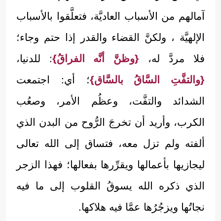
آمالهم من الأسباب العاديَّة، فتعلَّقوا بالأسباب
الإلهيَّة ، ولكنَّ القضاء والقدر إذا حتم وجاء؛
فلا مردَّ له،
{وظنَّ أنَّه الفراقُ}
: للدنيا،
{والتفَّتِ السَّاقُ بالسَّاق}
؛ أي: اجتمعت
الشدائد والتفَّت، وعظُم الأمر، وصعُب
الكرب، وأريد أن تخرجَ الرُّوح من البدن الذي
ألفته ولم تزل معه، فتساق إلى الله تعالى
ليجازيها بأعمالها ويقرِّرها بفعالها؛ فهذا الزجر
الذي ذكره الله يسوقُ القلوب إلى ما فيه
نجاتُها ويزجُرُها عمَّا فيه هلاكها.