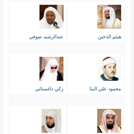
هيثم الدخين
عبدالرشيد صوفي
محمود علي البنا
زكي داغستاني