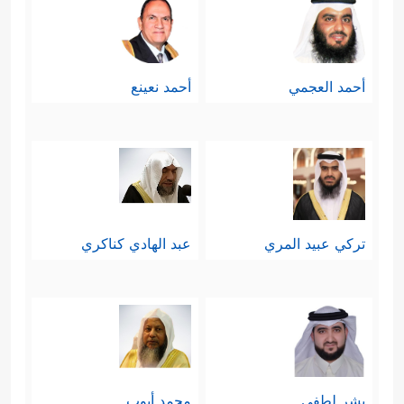
أحمد العجمي
أحمد نعينع
تركي عبيد المري
عبد الهادي كناكري
بشر لطفي
محمد أيوب