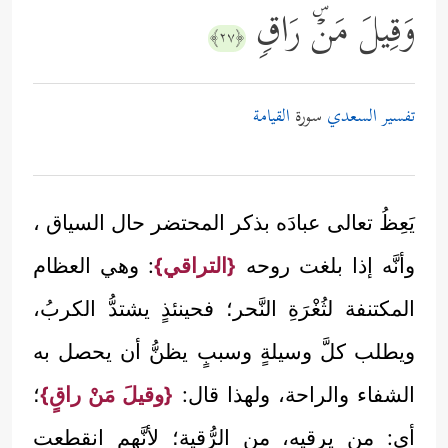
وَقِیلَ مَنۡۜ رَاقࣲ
﴿٢٧﴾
تفسير السعدي
سورة
القيامة
يَعِظُ تعالى عبادَه بذكر المحتضر حال السياق ،
وأنَّه إذا بلغت روحه
{التراقي}
: وهي العظام
المكتنفة لثُغْرَةِ النَّحر؛ فحينئذٍ يشتدُّ الكربُ،
ويطلب كلَّ وسيلةٍ وسببٍ يظنُّ أن يحصل به
الشفاء والراحة، ولهذا قال:
{وقيلَ مَنْ راقٍ}
؛
أي: من يرقيه، من الرُّقية؛ لأنَّهم انقطعت