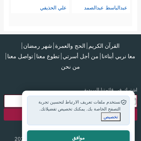
عبدالباسط عبدالصمد
علي الحذيفي
القرآن الكريم
الحج والعمرة
شهر رمضان
معا نربي أبناءنا
من أجل أسرتي
تطوع معنا
تواصل معنا
من نحن
اشترك في قائمتنا البريدية
نستخدم ملفات تعريف الارتباط لتحسين تجربة
التصفح الخاصة بك. يمكنك تخصيص تفضيلاتك.
تخصيص
موافق
جميع الحقوق محفوظة لموقع إسلام أون لاين © 2025