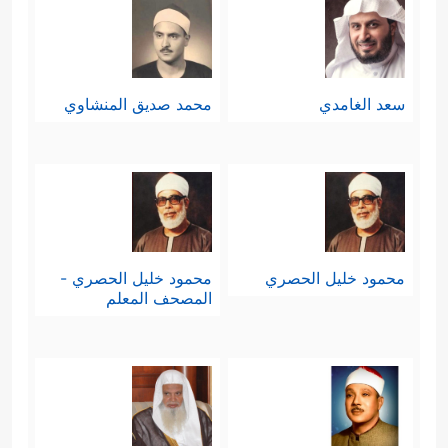
سعد الغامدي
محمد صديق المنشاوي
محمود خليل الحصري
محمود خليل الحصري -
المصحف المعلم