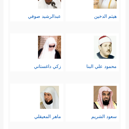
هيثم الدخين
عبدالرشيد صوفي
محمود علي البنا
زكي داغستاني
سعود الشريم
ماهر المعيقلي