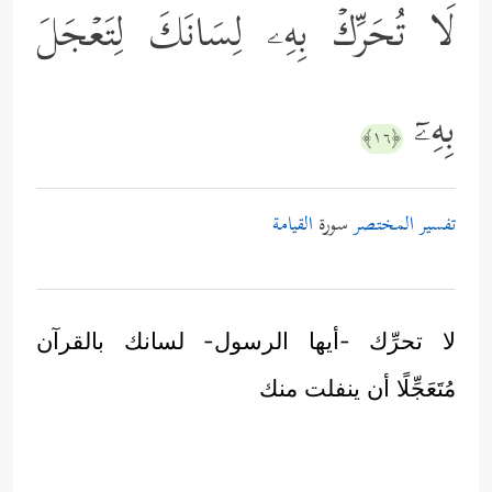
لَا تُحَرِّكۡ بِهِۦ لِسَانَكَ لِتَعۡجَلَ
بِهِۦۤ
﴿١٦﴾
تفسير المختصر
سورة
القيامة
لا تحرِّك -أيها الرسول- لسانك بالقرآن
مُتَعَجِّلًا أن ينفلت منك