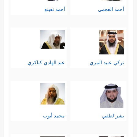
أحمد العجمي
أحمد نعينع
تركي عبيد المري
عبد الهادي كناكري
بشر لطفي
محمد أيوب