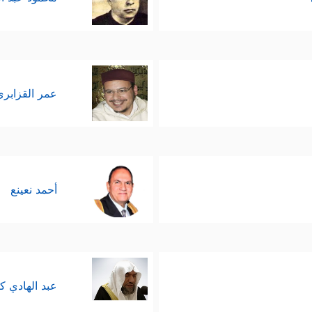
عمر القزابري
أحمد نعينع
عبد الهادي ك