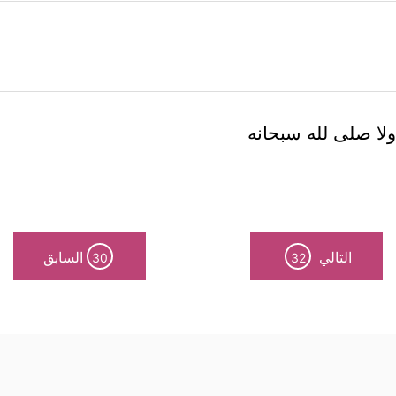
 ولا صلى لله سبحانه
التالي
السابق
30
32