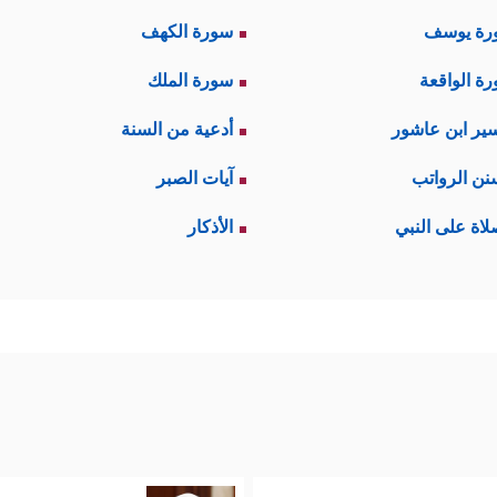
رة يوسف
سورة الكهف
ة الواقعة
سورة الملك
ير ابن عاشور
أدعية من السنة
نن الرواتب
آيات الصبر
لاة على النبي
الأذكار