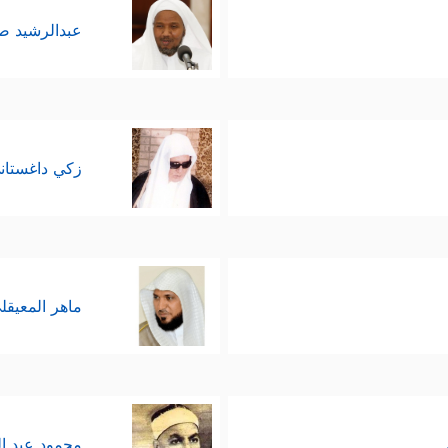
عبدالرشيد 
زكي داغستان
ماهر المعيقل
محمود عبد ا