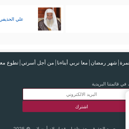
علي الحذيفي
عمرة
شهر رمضان
معا نربي أبناءنا
من أجل أسرتي
تطوع معن
في قائمتنا البريدية
جميع الحقوق محفوظة لموقع إسلام أون لاين © 2025