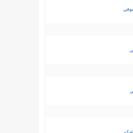
صوفي
ي
ي
لحكم