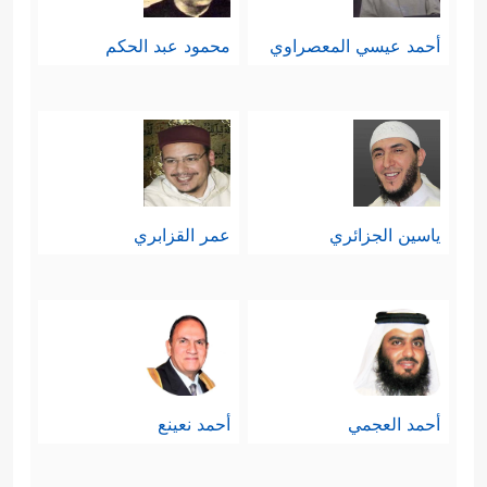
أحمد عيسي المعصراوي
محمود عبد الحكم
ياسين الجزائري
عمر القزابري
أحمد العجمي
أحمد نعينع