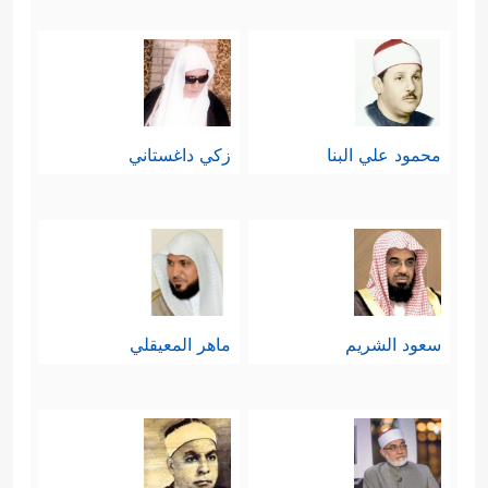
محمود علي البنا
زكي داغستاني
سعود الشريم
ماهر المعيقلي