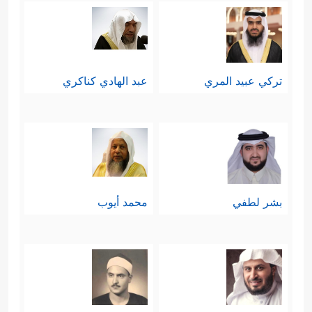
تركي عبيد المري
عبد الهادي كناكري
بشر لطفي
محمد أيوب