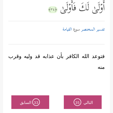
أَوۡلَىٰ لَكَ فَأَوۡلَىٰ
﴿٣٤﴾
تفسير المختصر
سورة
القيامة
فتوعد الله الكافر بأن عذابه قد وليه وقرب
منه
التالي
السابق
33
35