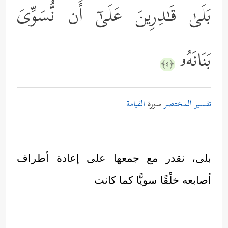
بَلَىٰ قَـٰدِرِینَ عَلَىٰۤ أَن نُّسَوِّیَ
بَنَانَهُۥ
﴿٤﴾
تفسير المختصر
سورة
القيامة
بلى، نقدر مع جمعها على إعادة أطراف
أصابعه خلْقًا سويًّا كما كانت