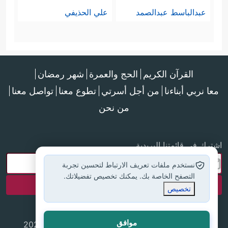
عبدالباسط عبدالصمد
علي الحذيفي
القرآن الكريم
الحج والعمرة
شهر رمضان
معا نربي أبناءنا
من أجل أسرتي
تطوع معنا
تواصل معنا
من نحن
اشترك في قائمتنا البريدية
نستخدم ملفات تعريف الارتباط لتحسين تجربة
التصفح الخاصة بك. يمكنك تخصيص تفضيلاتك.
تخصيص
موافق
جميع الحقوق محفوظة لموقع إسلام أون لاين © 2025