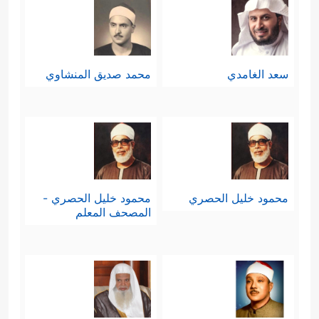
سعد الغامدي
محمد صديق المنشاوي
محمود خليل الحصري
محمود خليل الحصري -
المصحف المعلم