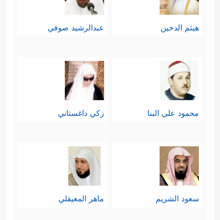
هيثم الدخين
عبدالرشيد صوفي
محمود علي البنا
زكي داغستاني
سعود الشريم
ماهر المعيقلي