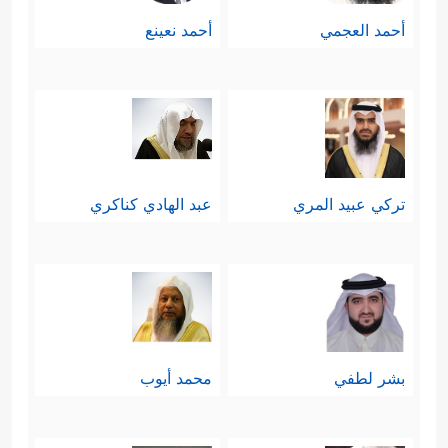
أحمد العجمي
أحمد نعينع
تركي عبيد المري
عبد الهادي كناكري
بشر لطفي
محمد أيوب