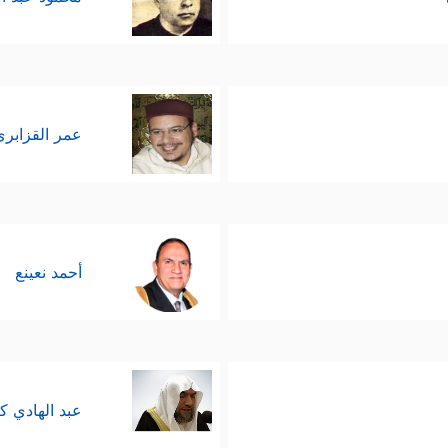
عمر القزابري
أحمد نعينع
عبد الهادي ك