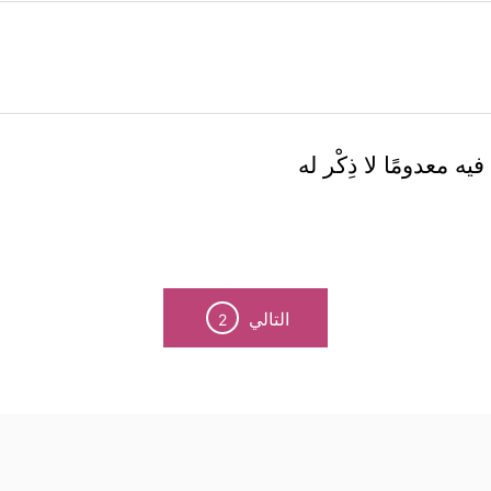
ه معدومًا لا ذِكْر له
التالي
2