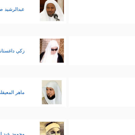
عبدالرشيد 
زكي داغستان
ماهر المعيقل
محمود عبد ا