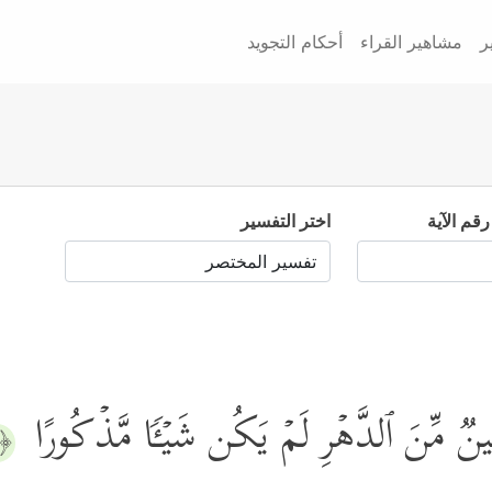
ر
مشاهير القراء
أحكام التجويد
رقم الآية
اختر التفسير
ࣱ مِّنَ ٱلدَّهۡرِ لَمۡ یَكُن شَیۡـࣰٔا مَّذۡكُورًا
﴿١﴾