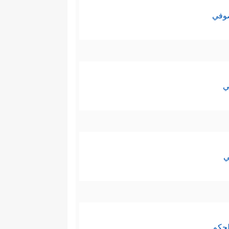
صوفي
ي
ي
لحكم