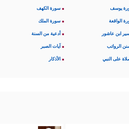
رة يوسف
سورة الكهف
ة الواقعة
سورة الملك
ير ابن عاشور
أدعية من السنة
نن الرواتب
آيات الصبر
لاة على النبي
الأذكار