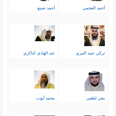
أحمد العجمي
أحمد نعينع
تركي عبيد المري
عبد الهادي كناكري
بشر لطفي
محمد أيوب