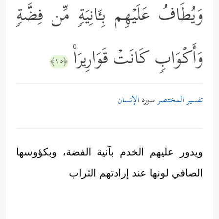
وَیُطَافُ عَلَیۡهِم بِـَٔانِیَةࣲ مِّن فِضَّةࣲ
وَأَكۡوَابࣲ كَانَتۡ قَوَارِیرَا۠
﴿١٥﴾
تفسير المختصر
سورة
الإنسان
ويدور عليهم الخدم بآنية الفضة، وبكؤوسها
الصافي لونها عند إرادتهم الثراب