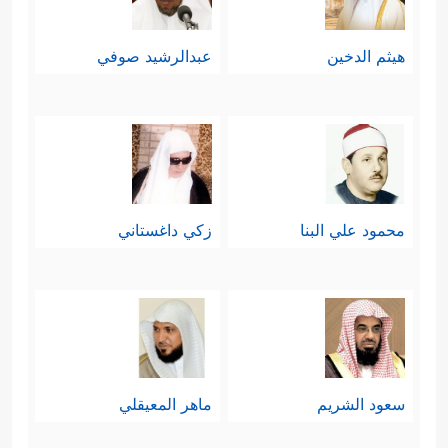
هيثم الدخين
عبدالرشيد صوفي
محمود علي البنا
زكي داغستاني
سعود الشريم
ماهر المعيقلي