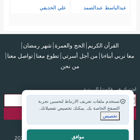
عبدالباسط عبدالصمد
علي الحذيفي
القرآن الكريم
الحج والعمرة
شهر رمضان
معا نربي أبناءنا
من أجل أسرتي
تطوع معنا
تواصل معنا
من نحن
اشترك في قائمتنا البريدية
نستخدم ملفات تعريف الارتباط لتحسين تجربة
التصفح الخاصة بك. يمكنك تخصيص تفضيلاتك.
تخصيص
موافق
جميع الحقوق محفوظة لموقع إسلام أون لاين © 2025