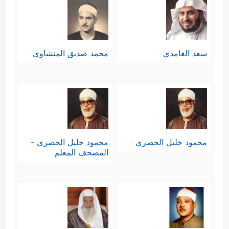
سعد الغامدي
محمد صديق المنشاوي
محمود خليل الحصري
محمود خليل الحصري -
المصحف المعلم