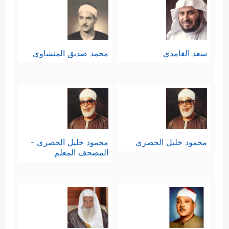
سعد الغامدي
محمد صديق المنشاوي
محمود خليل الحصري
محمود خليل الحصري -
المصحف المعلم