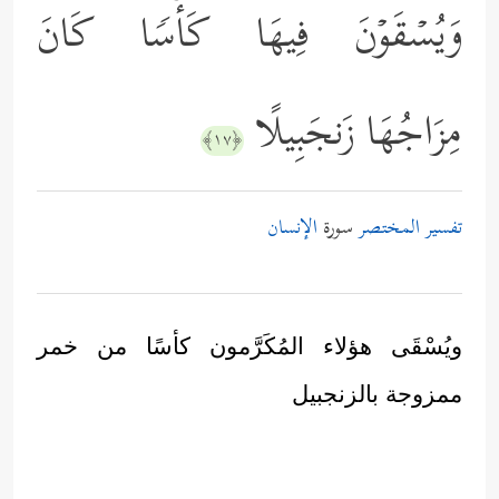
وَیُسۡقَوۡنَ فِیهَا كَأۡسࣰا كَانَ
مِزَاجُهَا زَنجَبِیلًا
﴿١٧﴾
تفسير المختصر
سورة
الإنسان
ويُسْقَى هؤلاء المُكَرَّمون كأسًا من خمر
ممزوجة بالزنجبيل