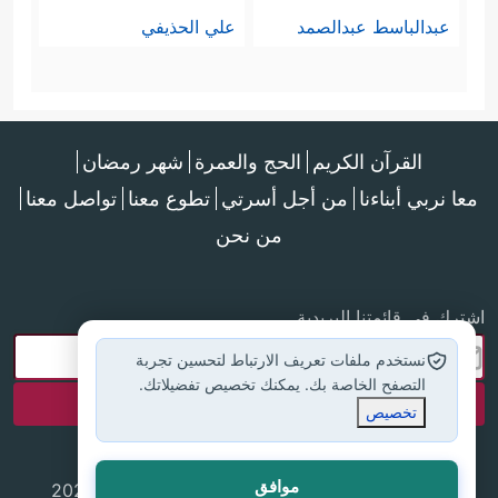
عبدالباسط عبدالصمد
علي الحذيفي
القرآن الكريم
الحج والعمرة
شهر رمضان
معا نربي أبناءنا
من أجل أسرتي
تطوع معنا
تواصل معنا
من نحن
اشترك في قائمتنا البريدية
نستخدم ملفات تعريف الارتباط لتحسين تجربة
التصفح الخاصة بك. يمكنك تخصيص تفضيلاتك.
تخصيص
موافق
جميع الحقوق محفوظة لموقع إسلام أون لاين © 2025