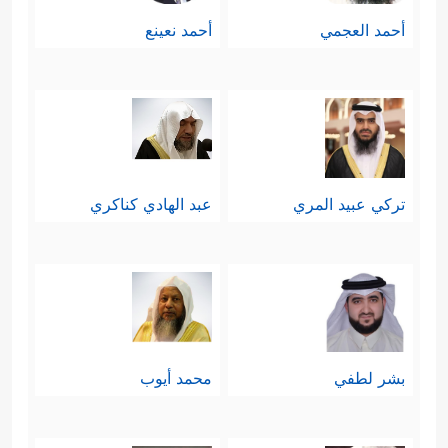
أحمد العجمي
أحمد نعينع
تركي عبيد المري
عبد الهادي كناكري
بشر لطفي
محمد أيوب