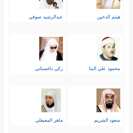
هيثم الدخين
عبدالرشيد صوفي
محمود علي البنا
زكي داغستاني
سعود الشريم
ماهر المعيقلي