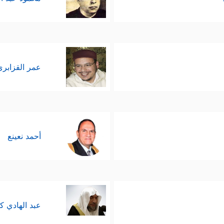
عمر القزابري
أحمد نعينع
عبد الهادي ك