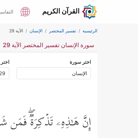
القرآن الكريم
التفاسي
الرئيسية
تفسير المختصر
الإنسان
الآية 29
سورة الإنسان تفسير المختصر الآية 29
اختر سورة
اختر 
إِنَّ هَـٰذِهِۦ تَذۡكِرَةࣱۖ فَمَن شَاۤ