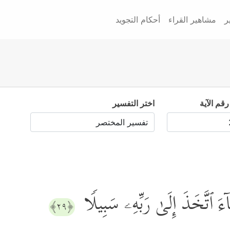
ر
مشاهير القراء
أحكام التجويد
رقم الآية
اختر التفسير
ءَ ٱتَّخَذَ إِلَىٰ رَبِّهِۦ سَبِیلࣰا
﴿٢٩﴾