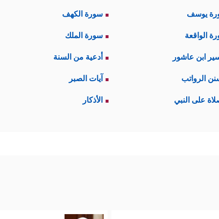
رة يوسف
سورة الكهف
ة الواقعة
سورة الملك
ير ابن عاشور
أدعية من السنة
نن الرواتب
آيات الصبر
لاة على النبي
الأذكار