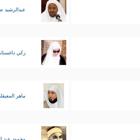
عبدالرشيد 
زكي داغستان
ماهر المعيقل
محمود عبد ا