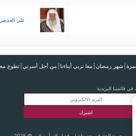
علي الحذيفي
عمرة
شهر رمضان
معا نربي أبناءنا
من أجل أسرتي
تطوع معن
في قائمتنا البريدية
جميع الحقوق محفوظة لموقع إسلام أون لاين © 2025