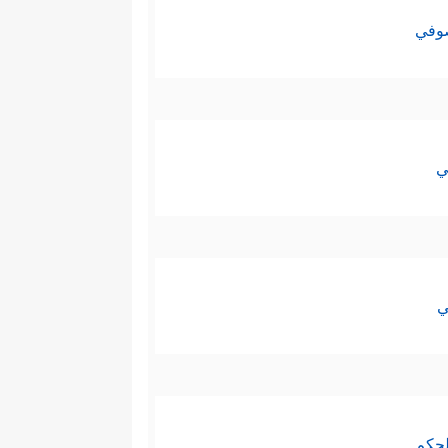
صوفي
ي
ي
لحكم