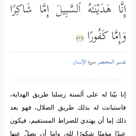
إِنَّا هَدَیۡنَـٰهُ ٱلسَّبِیلَ إِمَّا شَاكِرࣰا
وَإِمَّا كَفُورًا
﴿٣﴾
تفسير المختصر
سورة
الإنسان
إنا بيّنا له على ألسنة رسلنا طريق الهداية،
فاستبانت له بذلك طريق الضلال، فهو بعد
ذلك إما أن يهتدي للصراط المستقيم، فيكون
عبدًا مؤمنًا شكورًا لله، وإما أن يضلّ عنها