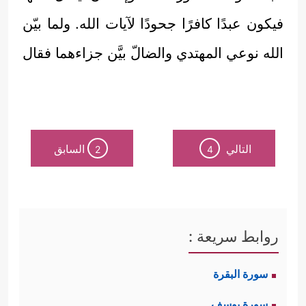
فيكون عبدًا كافرًا جحودًا لآيات الله. ولما بيّن
الله نوعي المهتدي والضالّ بيَّن جزاءهما فقال
التالي
السابق
2
4
روابط سريعة :
سورة البقرة
سورة يوسف