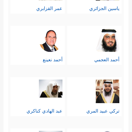
ياسين الجزائري
عمر القزابري
أحمد العجمي
أحمد نعينع
تركي عبيد المري
عبد الهادي كناكري