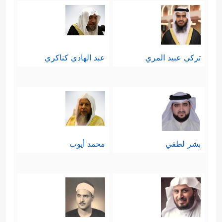
تركي عبيد المري
عبد الهادي كناكري
بشر لطفي
محمد أيوب