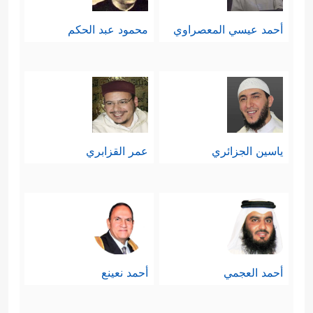
أحمد عيسي المعصراوي
محمود عبد الحكم
ياسين الجزائري
عمر القزابري
أحمد العجمي
أحمد نعينع