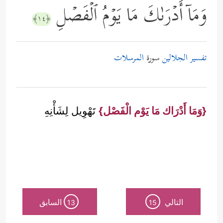
وَمَاۤ أَدۡرَىٰكَ مَا یَوۡمُ ٱلۡفَصۡلِ
﴿١٤﴾
تفسير الجلالين
سورة
المرسلات
{وَمَا أَدْرَاك مَا يَوْم الْفَصْل}
تَهْوِيل لِشَأْنِهِ
التالي
السابق
13
15