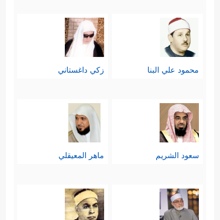
محمود علي البنا
زكي داغستاني
سعود الشريم
ماهر المعيقلي