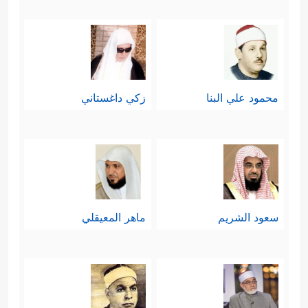
محمود علي البنا
زكي داغستاني
سعود الشريم
ماهر المعيقلي