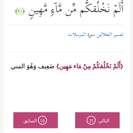
أَلَمۡ نَخۡلُقكُّم مِّن مَّاۤءࣲ مَّهِینࣲ
﴿٢٠﴾
تفسير الجلالين
سورة
المرسلات
{أَلَمْ نَخْلُقكُمْ مِنْ مَاء مَهِين}
ضَعِيف وَهُوَ المني
التالي
السابق
19
21