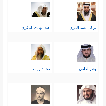
تركي عبيد المري
عبد الهادي كناكري
بشر لطفي
محمد أيوب