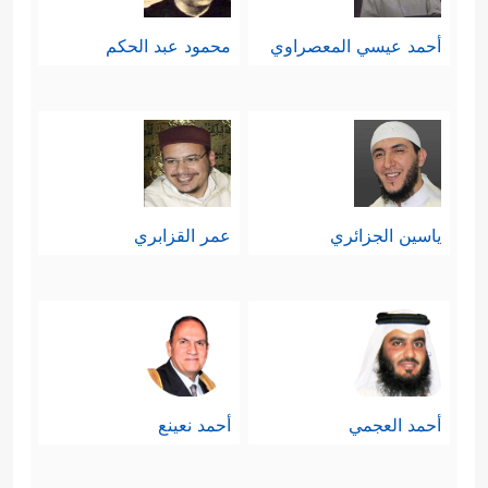
أحمد عيسي المعصراوي
محمود عبد الحكم
ياسين الجزائري
عمر القزابري
أحمد العجمي
أحمد نعينع