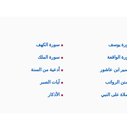
رة يوسف
سورة الكهف
ة الواقعة
سورة الملك
ير ابن عاشور
أدعية من السنة
نن الرواتب
آيات الصبر
لاة على النبي
الأذكار