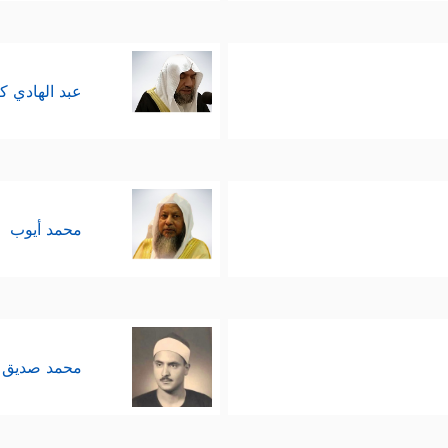
عبد الهادي ك
محمد أيوب
محمد صديق 