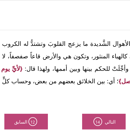
الأهوال الشَّديدة ما يزعج القلوبَ وتشتدُّ له الكروب 
ن كالهباء المنثور، وتكون هي والأرض قاعاً صفصفاً، لا ت
جِّلَتْ للحكم بينها وبين أممها، ولهذا قال:
{لأيِّ يوم أ
فصل}
؛ أي: بين الخلائق بعضهم من بعض، وحساب كلٍّ من
التالي
السابق
12
14