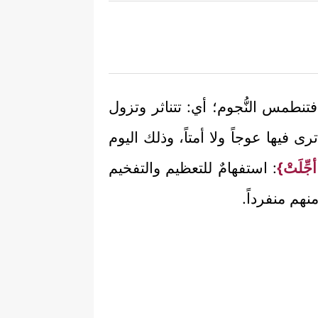
فتنطمس النُّجوم؛ أي: تتناثر وتزول
رى فيها عوجاً ولا أمتاً، وذلك اليوم
جِّلَتْ}
: استفهامٌ للتعظيم والتفخيم
هم منفرداً.