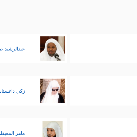
عبدالرشيد 
زكي داغستان
ماهر المعيقل