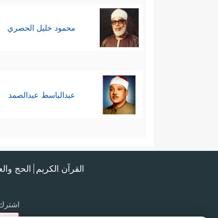
محمود خليل الحصري
عبدالباسط عبدالصمد
القرآن الكريم
الحج وال
اشترك 