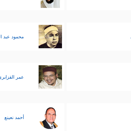
محمود عبد ا
عمر القزابري
أحمد نعينع