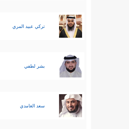
تركي عبيد المري
بشر لطفي
سعد الغامدي