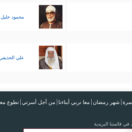
محمود خليل 
علي الحذيفي
عمرة
شهر رمضان
معا نربي أبناءنا
من أجل أسرتي
تطوع معن
في قائمتنا البريدية