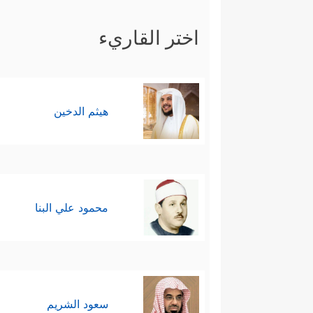
اختر القاريء
هيثم الدخين
محمود علي البنا
سعود الشريم