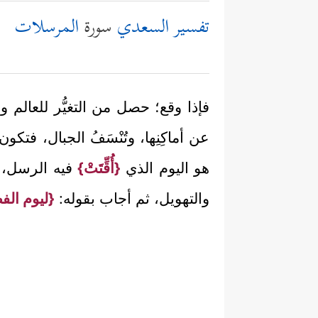
تفسير السعدي
سورة
المرسلات
فإذا وقع؛ حصل من التغيُّر للعالم و
عن أماكِنِها، وتُنْسَفُ الجبال، فتكو
هو اليوم الذي
{أُقِّتَتْ}
فيه الرسل، وأ
والتهويل، ثم أجاب بقوله:
{ليوم ال