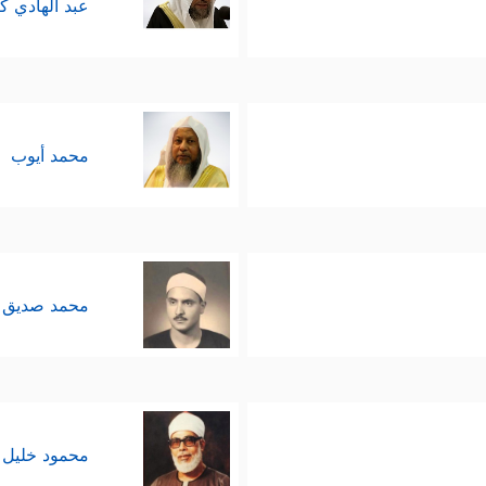
عبد الهادي ك
محمد أيوب
محمد صديق 
محمود خليل 