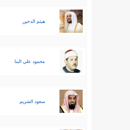
هيثم الدخين
محمود علي البنا
سعود الشريم