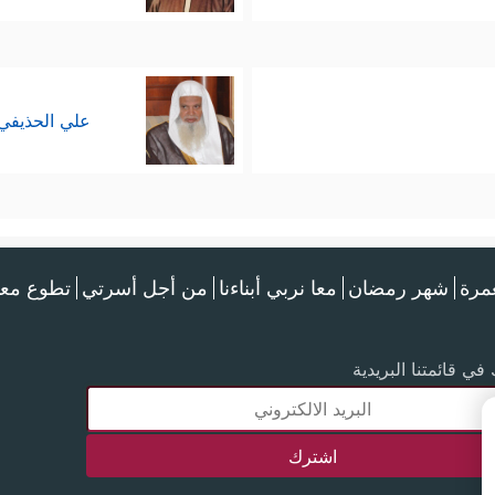
علي الحذيفي
عمرة
شهر رمضان
معا نربي أبناءنا
من أجل أسرتي
تطوع معن
في قائمتنا البريدية