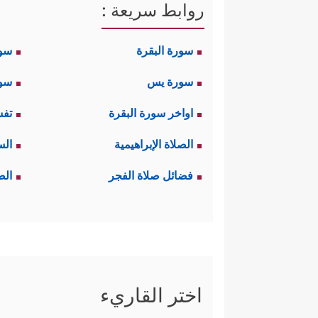
روابط سريعة :
سورة البقرة
سو
سورة يس
سور
اواخر سورة البقرة
تفس
الصلاة الإبراهيمية
الس
فضائل صلاة الفجر
الص
اختر القاريء