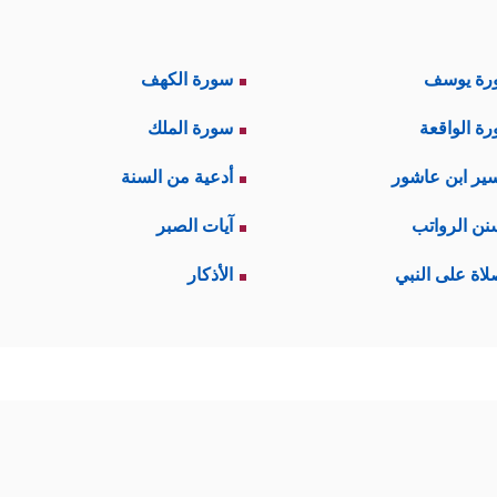
رة يوسف
سورة الكهف
ة الواقعة
سورة الملك
ير ابن عاشور
أدعية من السنة
نن الرواتب
آيات الصبر
لاة على النبي
الأذكار