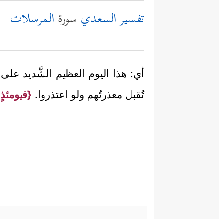
تفسير السعدي
سورة
المرسلات
أي: هذا اليوم العظيم الشَّديد على 
تُقبل معذرتُهم ولو اعتذروا.
{فيومئذٍ ل