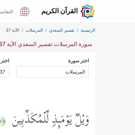
القرآن الكريم
التفاسي
الرئيسية
تفسير السعدي
المرسلات
الآية 37
سورة المرسلات تفسير السعدي الآية 37
اختر سورة
اختر 
وَیۡلࣱ یَوۡمَىِٕذࣲ لِّلۡمُكَذِّبِینَ
﴿٣٧﴾