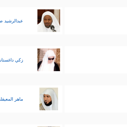
عبدالرشيد 
زكي داغستان
ماهر المعيقل