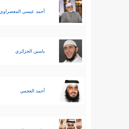
أحمد عيسي المعصراوي
ياسين الجزائري
أحمد العجمي