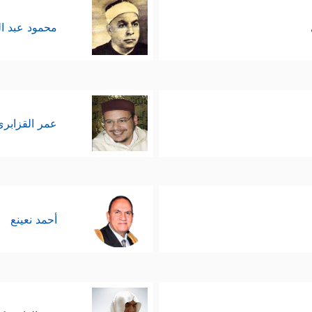
محمود عبد ا
عمر القزابري
أحمد نعينع