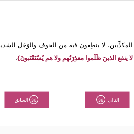
المكذِّبين، لا ينطِقون فيه من الخوف والوَجَل الشدي
ا ينفع الذينَ ظَلَموا معذِرَتُهم ولا هم يُسْتَعْتَبونَ}
.
التالي
السابق
36
38