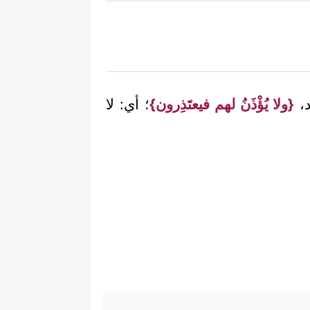
د،
{ولا يُؤْذَنُ لهم فيعتَذِرون}
؛ أي: لا