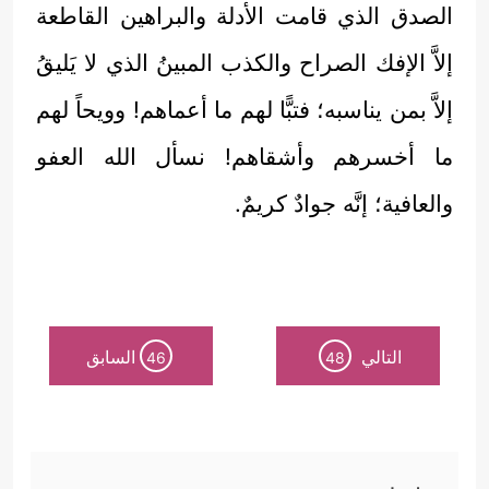
الصدق الذي قامت الأدلة والبراهين القاطعة
إلاَّ الإفك الصراح والكذب المبينُ الذي لا يَليقُ
إلاَّ بمن يناسبه؛ فتبًّا لهم ما أعماهم! وويحاً لهم
ما أخسرهم وأشقاهم! نسأل الله العفو
والعافية؛ إنَّه جوادٌ كريمٌ.
التالي
السابق
46
48