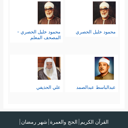
محمود خليل الحصري
محمود خليل الحصري -
المصحف المعلم
عبدالباسط عبدالصمد
علي الحذيفي
القرآن الكريم
الحج والعمرة
شهر رمضان