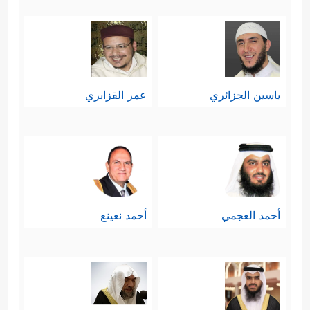
ياسين الجزائري
عمر القزابري
أحمد العجمي
أحمد نعينع