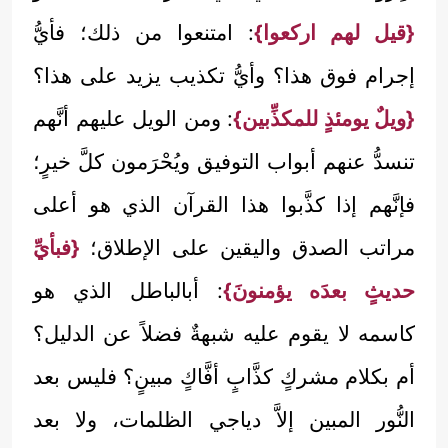
{قيل لهم اركعوا}
: امتنعوا من ذلك؛ فأيُّ
إجرام فوق هذا؟ وأيُّ تكذيب يزيد على هذا؟
{ويلٌ يومئذٍ للمكذِّبين}
: ومن الويل عليهم أنَّهم
تنسدُّ عنهم أبواب التوفيق ويُحْرَمون كلَّ خيرٍ؛
فإنَّهم إذا كذَّبوا هذا القرآن الذي هو أعلى
مراتب الصدق واليقين على الإطلاق؛
{فبأيِّ
حديثٍ بعدَه يؤمنونَ}
: أبالباطل الذي هو
كاسمه لا يقوم عليه شبهةٌ فضلاً عن الدليل؟
أم بكلام مشركٍ كذَّابٍ أفَّاكٍ مبينٍ؟ فليس بعد
النُّور المبين إلاَّ دياجي الظلمات، ولا بعد