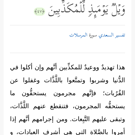
وَیۡلࣱ یَوۡمَىِٕذࣲ لِّلۡمُكَذِّبِینَ
﴿٤٧﴾
تفسير السعدي
سورة
المرسلات
هذا تهديدٌ ووعيدٌ للمكذِّبين أنَّهم وإن أكلوا في
الدُّنيا وشربوا وتمتَّعوا باللَّذَّات وغفلوا عن
القُرُبات؛ فإنَّهم مجرمون يستحقُّون ما
يستحقُّه المجرمون، فتنقطع عنهم اللَّذَّات،
وتبقى عليهم التَّبِعات. ومن إجرامهم أنَّهم إذا
أمِروا بالصَّلاة التي هي أشرف العبادات، و