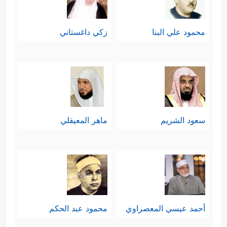
محمود علي البنا
زكي داغستاني
سعود الشريم
ماهر المعيقلي
أحمد عيسي المعصراوي
محمود عبد الحكم