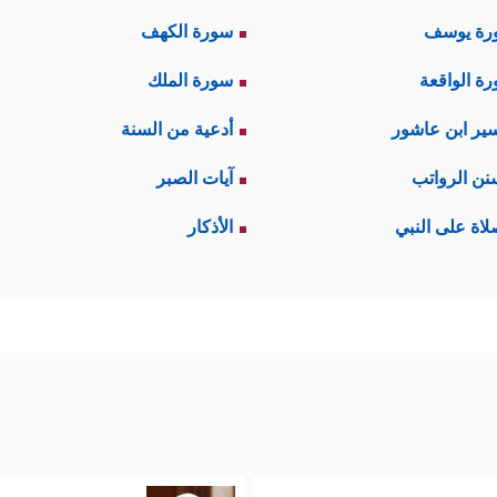
رة يوسف
سورة الكهف
ة الواقعة
سورة الملك
ير ابن عاشور
أدعية من السنة
نن الرواتب
آيات الصبر
لاة على النبي
الأذكار