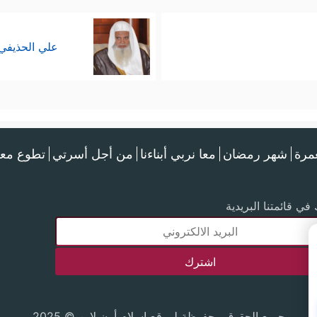
علي الحذيفي
عمرة
شهر رمضان
معا نربي أبناءنا
من أجل أسرتي
تطوع معن
في قائمتنا البريدية
جميع الحقوق محفوظة لموقع إسلام أون لاين © 2025