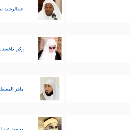
عبدالرشيد 
زكي داغستان
ماهر المعيقل
محمود عبد ا