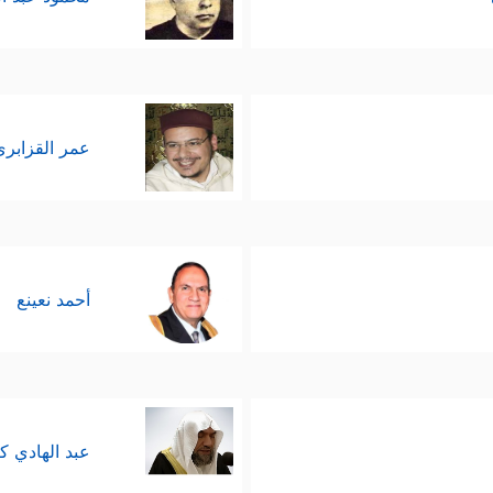
عمر القزابري
أحمد نعينع
عبد الهادي ك