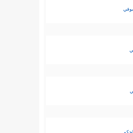
صوفي
ي
ي
لحكم