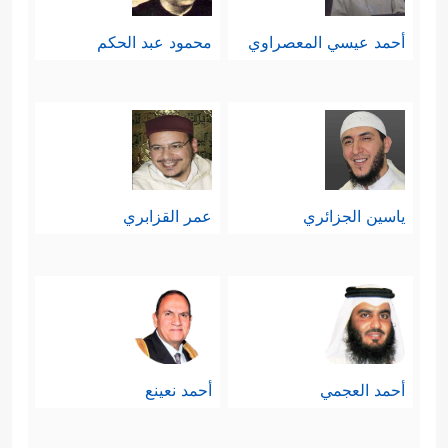
أحمد عيسي المعصراوي
محمود عبد الحكم
ياسين الجزائري
عمر القزابري
أحمد العجمي
أحمد نعينع