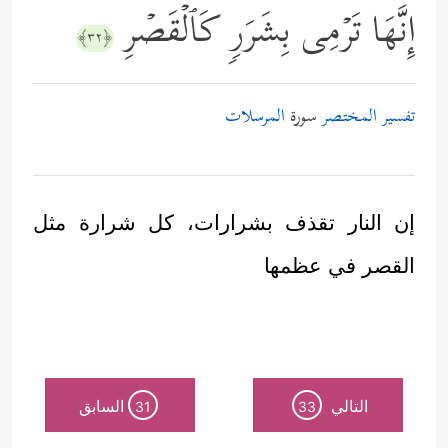
إِنَّهَا تَرۡمِی بِشَرَرࣲ كَٱلۡقَصۡرِ
﴿٣٢﴾
تفسير المختصر
سورة
المرسلات
إن النار تقذف بشرارات، كل شرارة مثل
القصر في عظمها
التالي
السابق
31
33