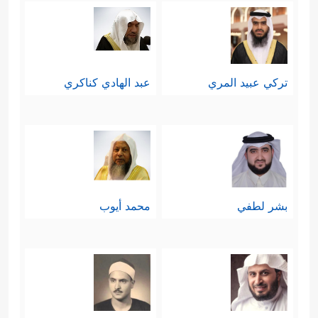
تركي عبيد المري
عبد الهادي كناكري
بشر لطفي
محمد أيوب