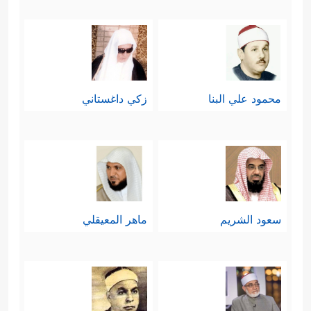
محمود علي البنا
زكي داغستاني
سعود الشريم
ماهر المعيقلي