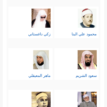
محمود علي البنا
زكي داغستاني
سعود الشريم
ماهر المعيقلي