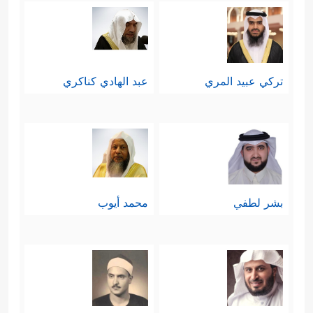
تركي عبيد المري
عبد الهادي كناكري
بشر لطفي
محمد أيوب