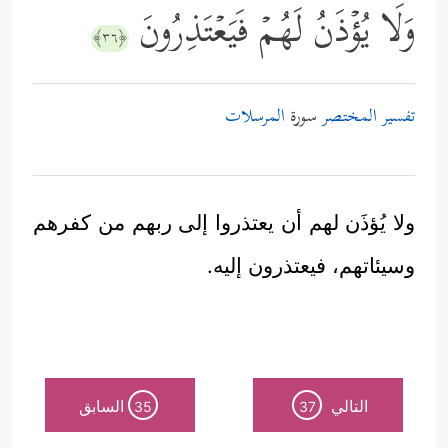
وَلَا یُؤۡذَنُ لَهُمۡ فَیَعۡتَذِرُونَ
﴿٣٦﴾
تفسير المختصر
سورة
المرسلات
ولا يُؤذَن لهم أن يعتذروا إلى ربهم من كفرهم
وسيئاتهم، فيعتذرون إليه.
التالي
السابق
35
37