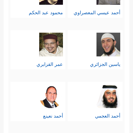
أحمد عيسي المعصراوي
محمود عبد الحكم
ياسين الجزائري
عمر القزابري
أحمد العجمي
أحمد نعينع