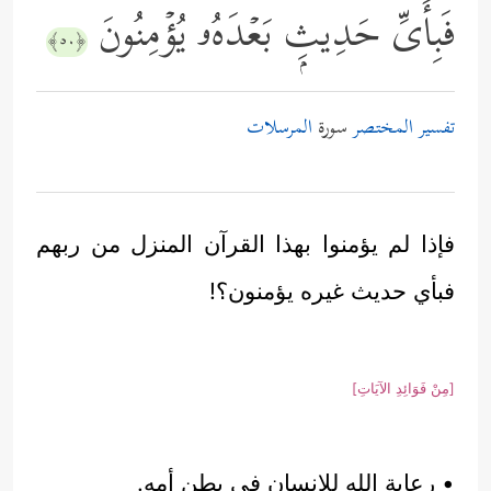
فَبِأَیِّ حَدِیثِۭ بَعۡدَهُۥ یُؤۡمِنُونَ
﴿٥٠﴾
تفسير المختصر
سورة
المرسلات
فإذا لم يؤمنوا بهذا القرآن المنزل من ربهم
فبأي حديث غيره يؤمنون؟!
[مِنْ فَوَائِدِ الآيَاتِ]
• رعاية الله للإنسان في بطن أمه.