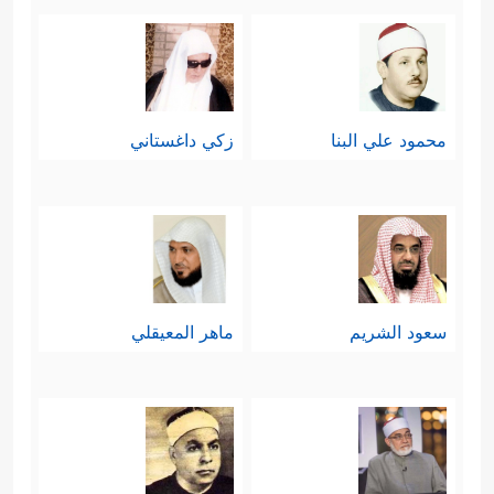
محمود علي البنا
زكي داغستاني
سعود الشريم
ماهر المعيقلي