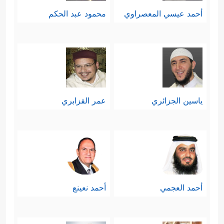
أحمد عيسي المعصراوي
محمود عبد الحكم
ياسين الجزائري
عمر القزابري
أحمد العجمي
أحمد نعينع