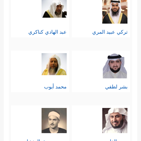
تركي عبيد المري
عبد الهادي كناكري
بشر لطفي
محمد أيوب