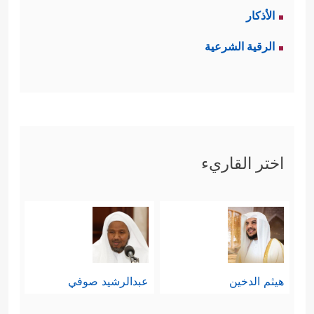
الأذكار
الرقية الشرعية
اختر القاريء
هيثم الدخين
عبدالرشيد صوفي