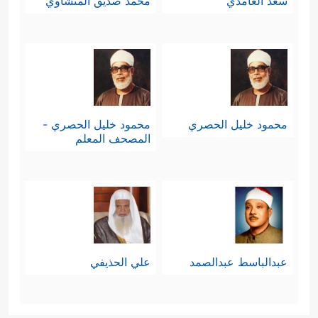
سعد الغامدي
محمد صديق المنشاوي
محمود خليل الحصري
محمود خليل الحصري -
المصحف المعلم
عبدالباسط عبدالصمد
علي الحذيفي