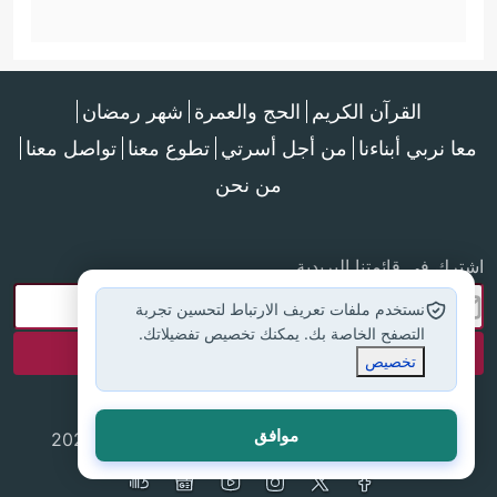
القرآن الكريم
الحج والعمرة
شهر رمضان
معا نربي أبناءنا
من أجل أسرتي
تطوع معنا
تواصل معنا
من نحن
اشترك في قائمتنا البريدية
نستخدم ملفات تعريف الارتباط لتحسين تجربة
التصفح الخاصة بك. يمكنك تخصيص تفضيلاتك.
تخصيص
موافق
جميع الحقوق محفوظة لموقع إسلام أون لاين © 2025