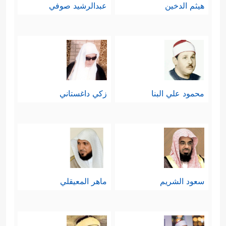
هيثم الدخين
عبدالرشيد صوفي
محمود علي البنا
زكي داغستاني
سعود الشريم
ماهر المعيقلي