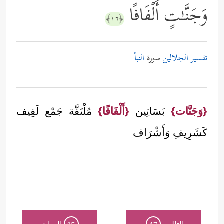
وَجَنَّـٰتٍ أَلۡفَافًا
﴿١٦﴾
تفسير الجلالين
سورة
النبأ
{وَجَنَّات}
بَسَاتِين
{أَلْفَافًا}
مُلْتَفَّة جَمْع لَفِيف
كَشَرِيفِ وَأَشْرَاف