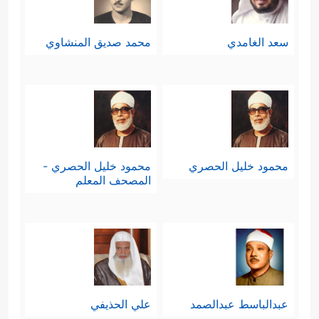
سعد الغامدي
محمد صديق المنشاوي
محمود خليل الحصري
محمود خليل الحصري -
المصحف المعلم
عبدالباسط عبدالصمد
علي الحذيفي