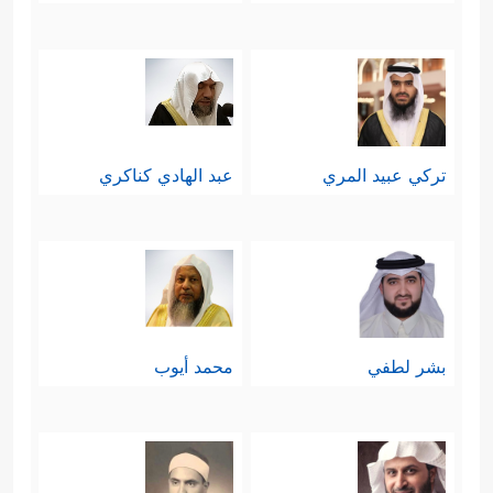
تركي عبيد المري
عبد الهادي كناكري
بشر لطفي
محمد أيوب