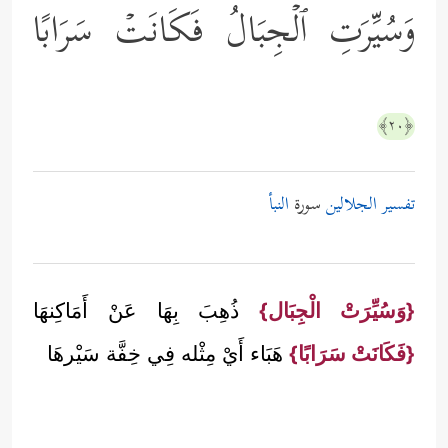
وَسُیِّرَتِ ٱلۡجِبَالُ فَكَانَتۡ سَرَابًا
﴿٢٠﴾
تفسير الجلالين
سورة
النبأ
{وَسُيِّرَتْ الْجِبَال}
ذُهِبَ بِهَا عَنْ أَمَاكِنهَا
{فَكَانَتْ سَرَابًا}
هَبَاء أَيْ مِثْله فِي خِفَّة سَيْرهَا