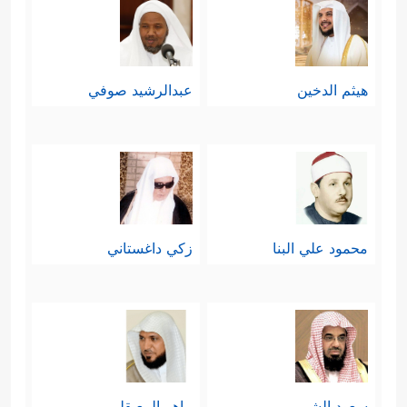
هيثم الدخين
عبدالرشيد صوفي
محمود علي البنا
زكي داغستاني
سعود الشريم
ماهر المعيقلي