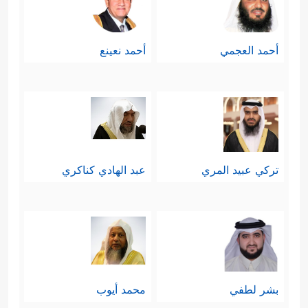
أحمد العجمي
أحمد نعينع
تركي عبيد المري
عبد الهادي كناكري
بشر لطفي
محمد أيوب