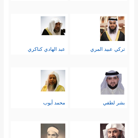
تركي عبيد المري
عبد الهادي كناكري
بشر لطفي
محمد أيوب