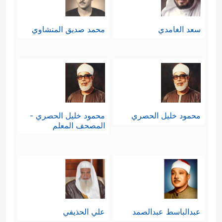
سعد الغامدي
محمد صديق المنشاوي
محمود خليل الحصري
محمود خليل الحصري -
المصحف المعلم
عبدالباسط عبدالصمد
علي الحذيفي