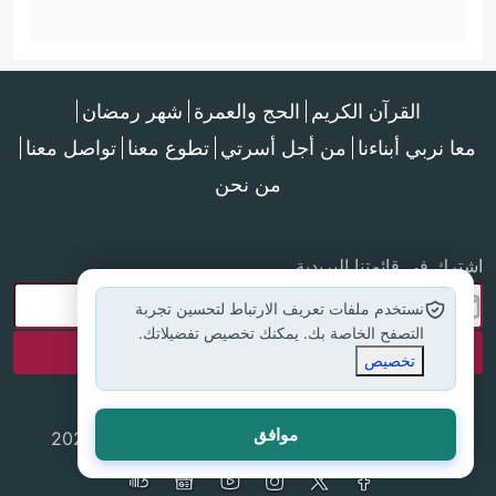
القرآن الكريم
الحج والعمرة
شهر رمضان
معا نربي أبناءنا
من أجل أسرتي
تطوع معنا
تواصل معنا
من نحن
اشترك في قائمتنا البريدية
نستخدم ملفات تعريف الارتباط لتحسين تجربة
التصفح الخاصة بك. يمكنك تخصيص تفضيلاتك.
تخصيص
موافق
جميع الحقوق محفوظة لموقع إسلام أون لاين © 2025