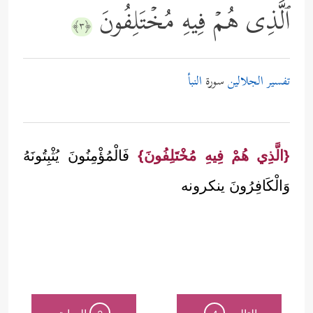
ٱلَّذِی هُمۡ فِیهِ مُخۡتَلِفُونَ
﴿٣﴾
تفسير الجلالين
سورة
النبأ
{الَّذِي هُمْ فِيهِ مُخْتَلِفُونَ}
فَالْمُؤْمِنُونَ يُثْبِتُونَهُ
وَالْكَافِرُونَ ينكرونه