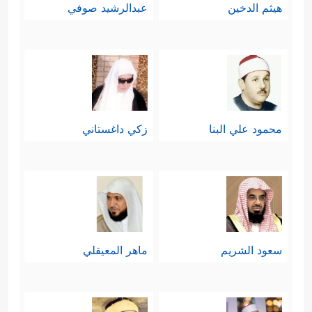
هيثم الدخين
عبدالرشيد صوفي
محمود علي البنا
زكي داغستاني
سعود الشريم
ماهر المعيقلي