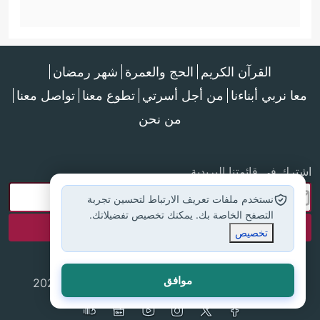
القرآن الكريم
الحج والعمرة
شهر رمضان
معا نربي أبناءنا
من أجل أسرتي
تطوع معنا
تواصل معنا
من نحن
اشترك في قائمتنا البريدية
نستخدم ملفات تعريف الارتباط لتحسين تجربة
التصفح الخاصة بك. يمكنك تخصيص تفضيلاتك.
تخصيص
موافق
جميع الحقوق محفوظة لموقع إسلام أون لاين © 2025