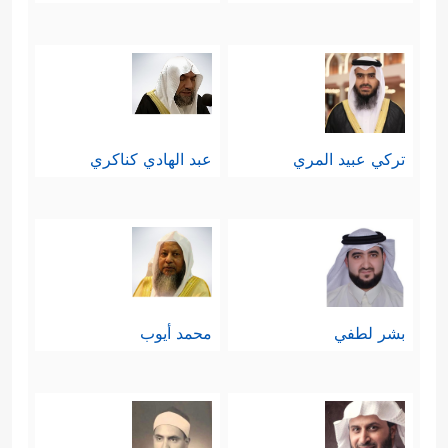
تركي عبيد المري
عبد الهادي كناكري
بشر لطفي
محمد أيوب