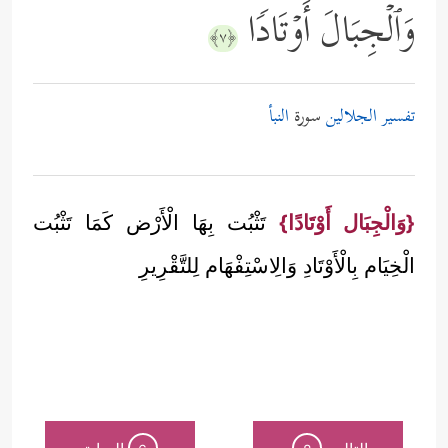
وَٱلۡجِبَالَ أَوۡتَادࣰا
﴿٧﴾
تفسير الجلالين
سورة
النبأ
{وَالْجِبَال أَوْتَادًا}
تَثْبُت بِهَا الْأَرْض كَمَا تَثْبُت
الْخِيَام بِالْأَوْتَادِ وَالِاسْتِفْهَام لِلتَّقْرِيرِ