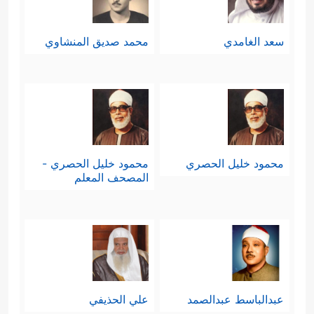
سعد الغامدي
محمد صديق المنشاوي
محمود خليل الحصري
محمود خليل الحصري -
المصحف المعلم
عبدالباسط عبدالصمد
علي الحذيفي