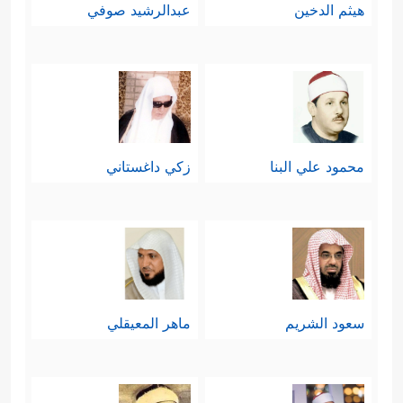
هيثم الدخين
عبدالرشيد صوفي
محمود علي البنا
زكي داغستاني
سعود الشريم
ماهر المعيقلي