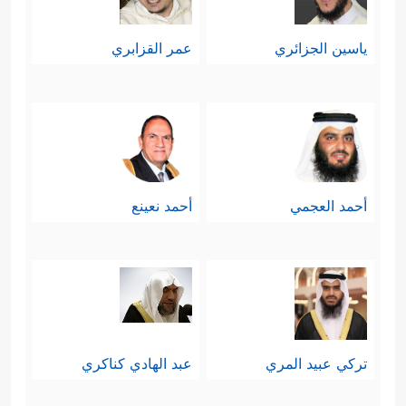
ياسين الجزائري
عمر القزابري
أحمد العجمي
أحمد نعينع
تركي عبيد المري
عبد الهادي كناكري