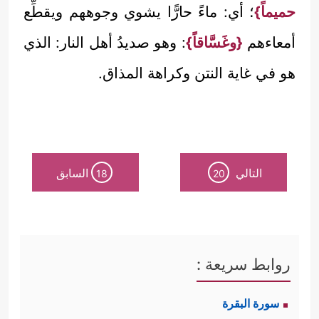
حميماً}
؛ أي: ماءً حارًّا يشوي وجوههم ويقطِّع
أمعاءهم
{وغَسَّاقاً}
: وهو صديدُ أهل النار: الذي
هو في غاية النتن وكراهة المذاق.
التالي
السابق
18
20
روابط سريعة :
سورة البقرة