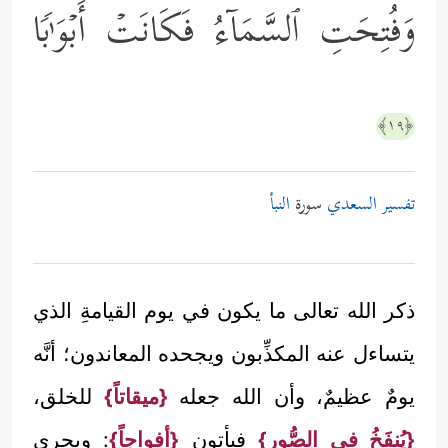
وَفُتِحَتِ ٱلسَّمَاۤءُ فَكَانَتۡ أَبۡوَ ٰ⁠بࣰا
﴿١٩﴾
تفسير السعدي
سورة
النبأ
ذكر الله تعالى ما يكون في يوم القيامةِ الذي
يتساءل عنه المكذِّبون ويجحده المعاندون؛ أنَّه
يومٌ عظيمٌ، وأن الله جعله
{ميقاتاً}
للخلق،
{يُنفَخُ في الصُّور}
فيأتون
{أفواجاً}
: ويجري