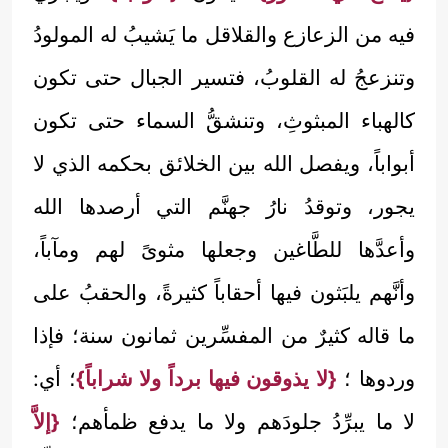
فيه من الزعازع والقلاقل ما يَشيبُ له المولودُ
وتنزعجُ له القلوبُ، فتسير الجبال حتى تكون
كالهباء المبثوثِ، وتنشقُّ السماء حتى تكون
أبواباً، ويفصل الله بين الخلائق بحكمه الذي لا
يجور، وتوقدُ نارُ جهنَّم التي أرصدها الله
وأعدَّها للطَّاغين وجعلها مثوىً لهم ومآباً،
وأنَّهم يلبَثون فيها أحقاباً كثيرةً، والحقبُ على
ما قاله كثيرٌ من المفسِّرين ثمانون سنة؛ فإذا
وردوها ؛
{لا يذوقون فيها برداً ولا شراباً}
؛ أي:
لا ما يبرِّدُ جلودَهم ولا ما يدفع ظمأهم؛
{إلاَّ