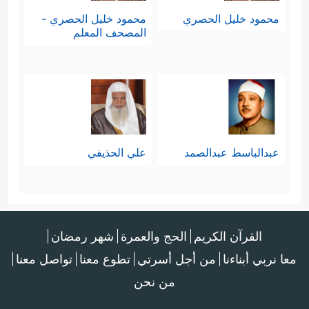
محمود خليل الحصري
محمود خليل الحصري -
المصحف المعلم
عبدالباسط عبدالصمد
علي الحذيفي
القرآن الكريم
الحج والعمرة
شهر رمضان
معا نربي أبناءنا
من أجل أسرتي
تطوع معنا
تواصل معنا
من نحن