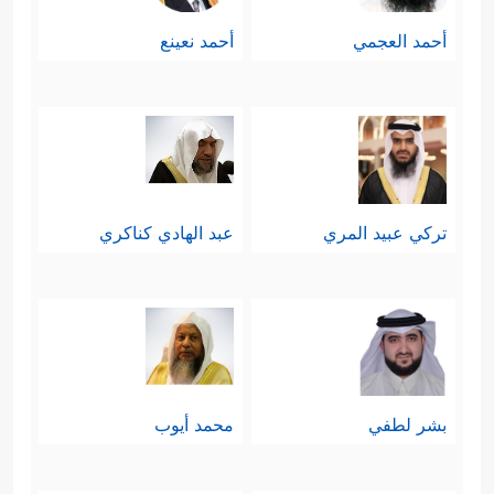
أحمد العجمي
أحمد نعينع
تركي عبيد المري
عبد الهادي كناكري
بشر لطفي
محمد أيوب