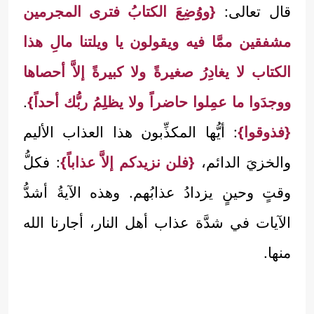
قال تعالى:
{ووُضِعَ الكتابُ فترى المجرمين
مشفقين ممَّا فيه ويقولون يا ويلتنا مالِ هذا
الكتاب لا يغادِرُ صغيرةً ولا كبيرةً إلاَّ أحصاها
ووجدَوا ما عمِلوا حاضراً ولا يظلِمُ ربُّك أحداً}
.
{فذوقوا}
: أيُّها المكذِّبون هذا العذاب الأليم
والخزيَ الدائم،
{فلن نزيدكم إلاَّ عذاباً}
: فكلُّ
وقتٍ وحينٍ يزدادُ عذابُهم. وهذه الآيةُ أشدُّ
الآيات في شدَّة عذاب أهل النار، أجارنا الله
منها.