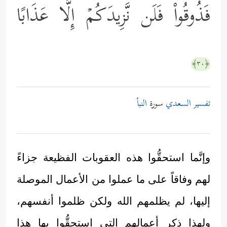
فَذُوقُواْ فَلَن نَّزِیدَكُمۡ إِلَّا عَذَابًا
﴿٣٠﴾
تفسير السعدي
سورة
النبأ
وإنَّما استحقُّوا هذه العقوبات الفظيعة جزاءً
لهم وفاقاً على ما عملوا من الأعمال الموصلة
إليها، لم يظلمهم الله ولكن ظلموا أنفسهم،
ولهذا ذكر أعمالهم التي استحقُّوا بها هذا