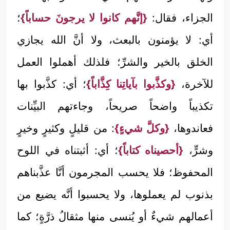
الجزاء، فقال:
{إنَّهم كانوا لا يرجونَ حساباً}
؛
أي: لا يؤمنون بالبعث، ولا أنَّ الله يجازي
الخلق بالخير والشرِّ؛ فلذلك أهملوا العمل
للآخرة،
{وكذَّبوا بآياتِنا كِذَّاباً}
؛ أي: كذَّبوا بها
تكذيباً واضحاً صريحاً، وجاءتهم البيِّنات
فعاندوها،
{وكلَّ شيءٍ}
: من قليلٍ وكثيرٍ وخيرٍ
وشرٍّ،
{أحصيناه كتاباً}
؛ أي: أثبتناه في اللوح
المحفوظ؛ فلا يحسب المجرمون أنَّا عذَّبناهم
بذنوب لم يعملوها، ولا يحسبوا أنَّه يضيع من
أعمالهم شيءٌ أو يُنسى منها مثقالُ ذرَّةٍ؛ كما