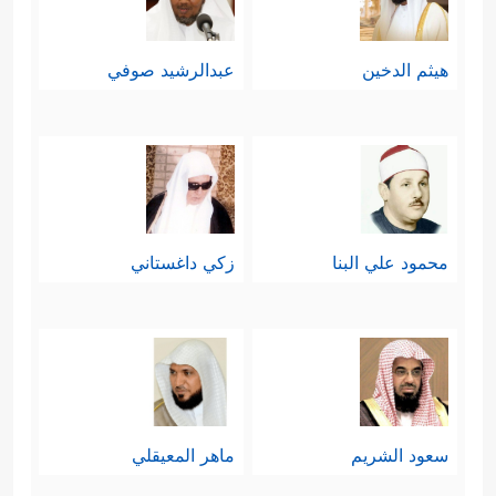
هيثم الدخين
عبدالرشيد صوفي
محمود علي البنا
زكي داغستاني
سعود الشريم
ماهر المعيقلي