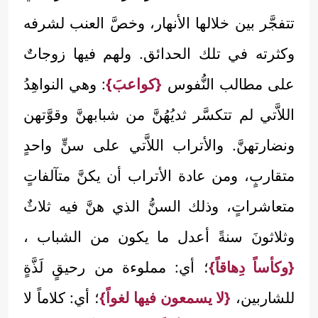
تتفجَّر بين خلالها الأنهار، وخصَّ العنب لشرفه
وكثرته في تلك الحدائق. ولهم فيها زوجاتٌ
على مطالب النُّفوس
{كواعبَ}
: وهي النواهِدُ
اللاَّتي لم تتكسَّر ثديُهُنَّ من شبابهنَّ وقوَّتهن
ونضارتهنَّ. والأتراب اللاَّتي على سنٍّ واحدٍ
متقاربٍ، ومن عادة الأتراب أن يكنَّ متآلفاتٍ
متعاشراتٍ، وذلك السنُّ الذي هنَّ فيه ثلاثٌ
وثلاثونَ سنةً أعدل ما يكون من الشباب ،
{وكأساً دِهاقاً}
؛ أي: مملوءة من رحيقٍ لَذَّةٍ
للشاربين،
{لا يسمعون فيها لغواً}
؛ أي: كلاماً لا