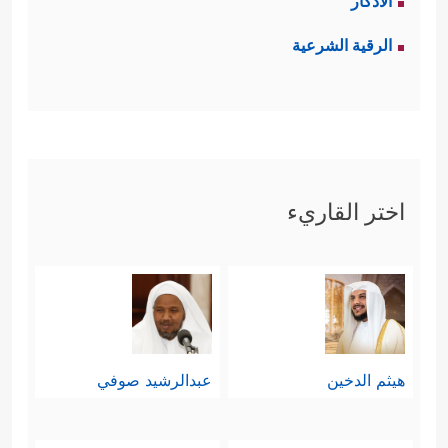
الأذكار
الرقية الشرعية
اختر القاريء
هيثم الدخين
عبدالرشيد صوفي