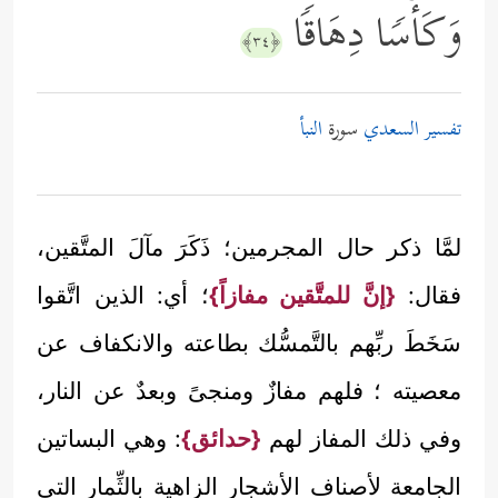
وَكَأۡسࣰا دِهَاقࣰا
﴿٣٤﴾
تفسير السعدي
سورة
النبأ
لمَّا ذكر حال المجرمين؛ ذَكَرَ مآلَ المتَّقين،
فقال:
{إنَّ للمتَّقين مفازاً}
؛ أي: الذين اتَّقوا
سَخَطَ ربِّهم بالتَّمسُّك بطاعته والانكفاف عن
معصيته ؛ فلهم مفازٌ ومنجىً وبعدٌ عن النار،
وفي ذلك المفاز لهم
{حدائق}
: وهي البساتين
الجامعة لأصناف الأشجار الزاهية بالثِّمار التي