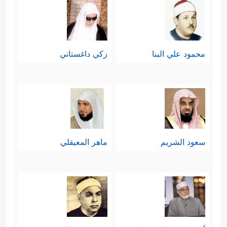
محمود علي البنا
زكي داغستاني
سعود الشريم
ماهر المعيقلي