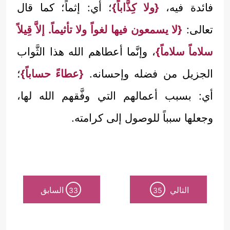
فائدة فيه،
{ولا كِذَّاباً}
؛ أي: إثماً؛ كما قال
تعالى:
{لا يسمعون فيها لغواً ولا تأثيماً. إلاَّ قِيلاً
سلاماً سلاماً}
، وإنَّما أعطاهم الله هذا الثَّواب
الجزيل من فضله وإحسانه.
{عطاءً حساباً}
؛
أي: بسبب أعمالهم التي وفَّقهم الله لها،
وجعلها سبباً للوصول إلى كرامته.
التالي
السابق
33
35