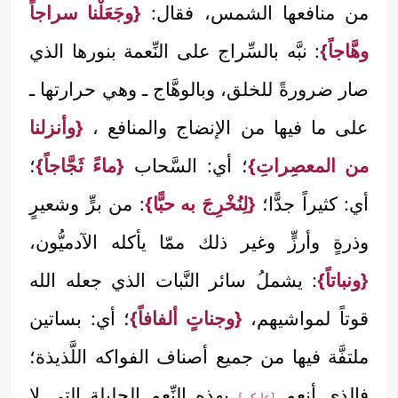
من منافعها الشمس، فقال:
{وجَعَلْنا سراجاً
وهَّاجاً}
: نبَّه بالسِّراج على النِّعمة بنورها الذي
صار ضرورةً للخلق، وبالوهَّاج ـ وهي حرارتها ـ
على ما فيها من الإنضاج والمنافع ،
{وأنزلنا
من المعصِراتِ}
؛ أي: السَّحاب
{ماءً ثَجَّاجاً}
؛
أي: كثيراً جدًّا؛
{لِنُخْرِجَ به حبًّا}
: من برٍّ وشعيرٍ
وذرةٍ وأرزٍّ وغير ذلك ممّا يأكله الآدميُّون،
{ونباتاً}
: يشملُ سائر النَّبات الذي جعله الله
قوتاً لمواشيهم،
{وجناتٍ ألفافاً}
؛ أي: بساتين
ملتفَّة فيها من جميع أصناف الفواكه اللَّذيذة؛
فالذي أنعم
بهذه النِّعم الجليلة التي لا
[عليكم]