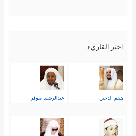
اختر القاريء
هيثم الدخين
عبدالرشيد صوفي