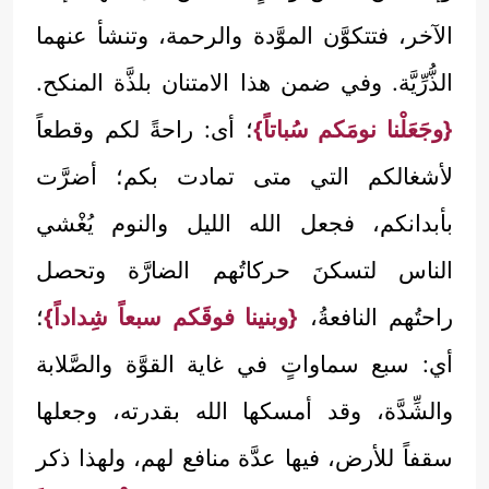
الآخر، فتتكوَّن الموَّدة والرحمة، وتنشأ عنهما
الذُّرِّيَّة. وفي ضمن هذا الامتنان بلذَّة المنكح.
{وجَعَلْنا نومَكم سُباتاً}
؛ أى: راحةً لكم وقطعاً
لأشغالكم التي متى تمادت بكم؛ أضرَّت
بأبدانكم، فجعل الله الليل والنوم يُغْشي
الناس لتسكنَ حركاتُهم الضارَّة وتحصل
راحتُهم النافعةُ،
{وبنينا فوقَكم سبعاً شِداداً}
؛
أي: سبع سماواتٍ في غاية القوَّة والصَّلابة
والشِّدَّة، وقد أمسكها الله بقدرته، وجعلها
سقفاً للأرض، فيها عدَّة منافع لهم، ولهذا ذكر