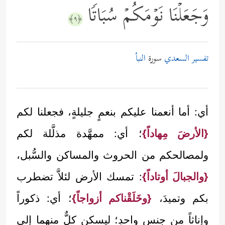
وَجَعَلۡنَا نَوۡمَكُمۡ سُبَاتࣰا
﴿٩﴾
تفسير السعدي
سورة
النبأ
أي: أما أنعمنا عليكم بنعمٍ جليلةٍ، فجعلنا لكم
{الأرضَ مِهاداً}
؛ أي: ممهَّدة مذلَّلة لكم
ولمصالحكم من الحروث والمساكن والسُّبل،
{والجبالَ أوتاداً}
: تمسك الأرض لئلاَّ تضطرب
بكم وتميدَ،
{وخَلَقْناكم أزواجاً}
؛ أي: ذكوراً
وإناثاً من جنس واحدٍ؛ ليسكن كلٌّ منهما إلى