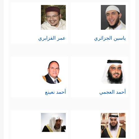
ياسين الجزائري
عمر القزابري
أحمد العجمي
أحمد نعينع