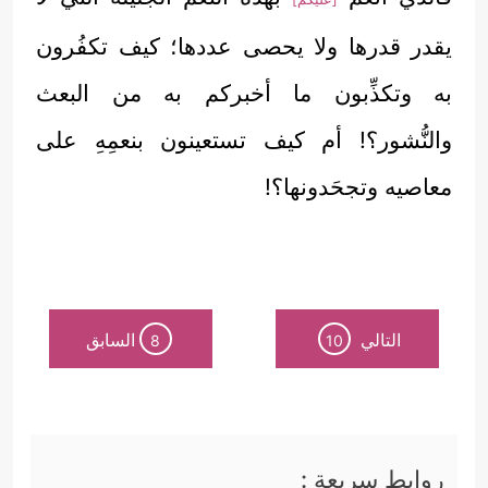
يقدر قدرها ولا يحصى عددها؛ كيف تكفُرون
به وتكذِّبون ما أخبركم به من البعث
والنُّشور؟! أم كيف تستعينون بنعمِهِ على
معاصيه وتجحَدونها؟!
التالي
السابق
8
10
روابط سريعة :