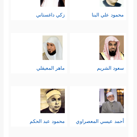
محمود علي البنا
زكي داغستاني
سعود الشريم
ماهر المعيقلي
أحمد عيسي المعصراوي
محمود عبد الحكم