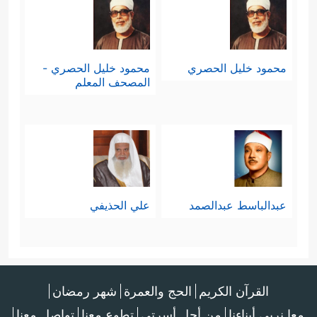
محمود خليل الحصري
محمود خليل الحصري -
المصحف المعلم
عبدالباسط عبدالصمد
علي الحذيفي
القرآن الكريم
الحج والعمرة
شهر رمضان
معا نربي أبناءنا
من أجل أسرتي
تطوع معنا
تواصل معنا