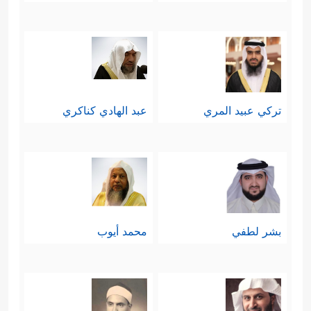
تركي عبيد المري
عبد الهادي كناكري
بشر لطفي
محمد أيوب