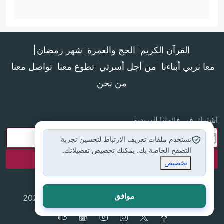
القرآن الكريم
الحج والعمرة
شهر رمضان
معا نربي أبناءنا
من أجل أسرتي
تطوع معنا
تواصل معنا
من نحن
اشترك في قائمتنا البريدية
نستخدم ملفات تعريف الارتباط لتحسين تجربة
التصفح الخاصة بك. يمكنك تخصيص تفضيلاتك.
تخصيص
موافق
جميع الحقوق محفوظة لموقع إسلام أون لاين © 2025