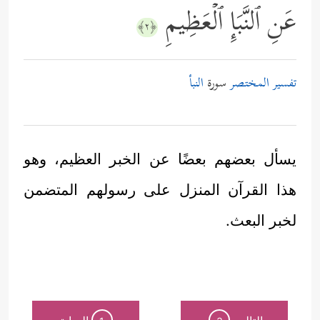
عَنِ ٱلنَّبَإِ ٱلۡعَظِیمِ
﴿٢﴾
تفسير المختصر
سورة
النبأ
يسأل بعضهم بعضًا عن الخبر العظيم، وهو
هذا القرآن المنزل على رسولهم المتضمن
لخبر البعث.