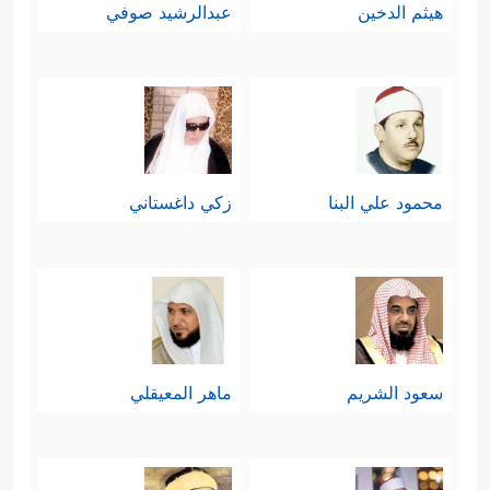
هيثم الدخين
عبدالرشيد صوفي
محمود علي البنا
زكي داغستاني
سعود الشريم
ماهر المعيقلي