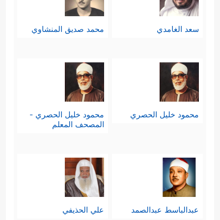
سعد الغامدي
محمد صديق المنشاوي
محمود خليل الحصري
محمود خليل الحصري -
المصحف المعلم
عبدالباسط عبدالصمد
علي الحذيفي