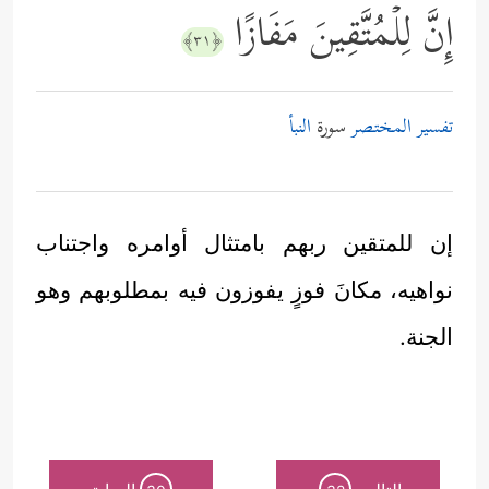
إِنَّ لِلۡمُتَّقِینَ مَفَازًا
﴿٣١﴾
تفسير المختصر
سورة
النبأ
إن للمتقين ربهم بامتثال أوامره واجتناب
نواهيه، مكانَ فوزٍ يفوزون فيه بمطلوبهم وهو
الجنة.