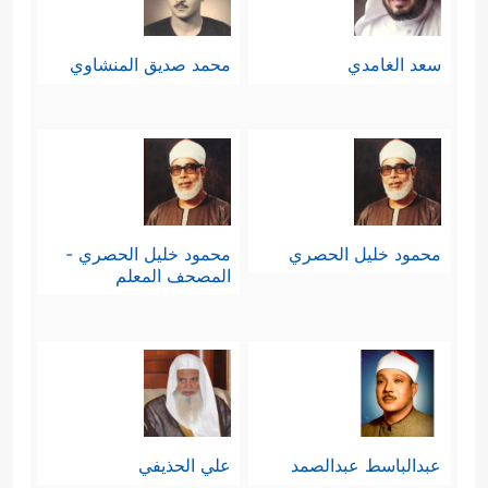
سعد الغامدي
محمد صديق المنشاوي
محمود خليل الحصري
محمود خليل الحصري -
المصحف المعلم
عبدالباسط عبدالصمد
علي الحذيفي