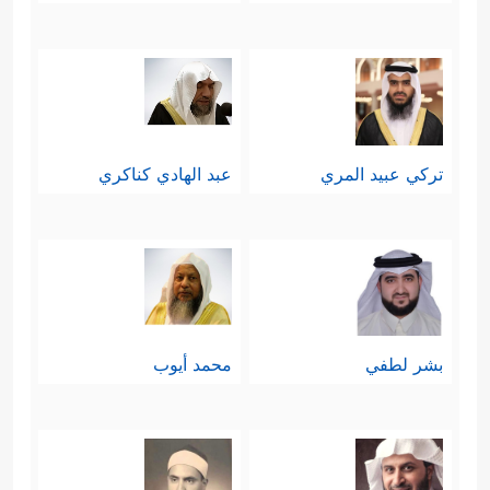
تركي عبيد المري
عبد الهادي كناكري
بشر لطفي
محمد أيوب