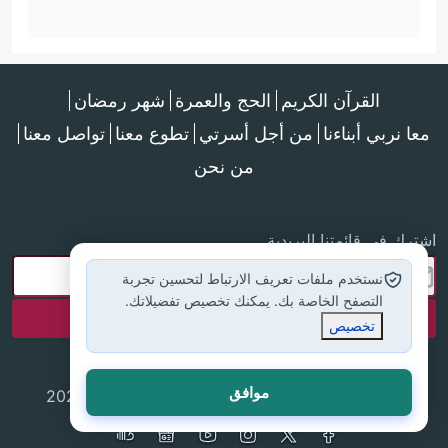
القرآن الكريم
الحج والعمرة
شهر رمضان
معا نربي أبناءنا
من أجل أسرتي
تطوع معنا
تواصل معنا
من نحن
اشترك في قائمتنا البريدية
نستخدم ملفات تعريف الارتباط لتحسين تجربة
التصفح الخاصة بك. يمكنك تخصيص تفضيلاتك.
تخصيص
موافق
جميع الحقوق محفوظة لموقع إسلام أون لاين © 2025