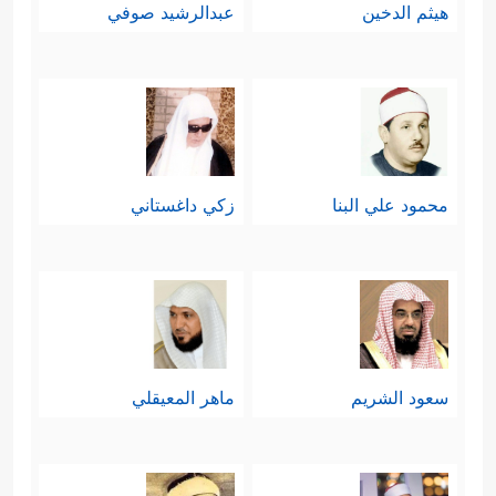
هيثم الدخين
عبدالرشيد صوفي
محمود علي البنا
زكي داغستاني
سعود الشريم
ماهر المعيقلي