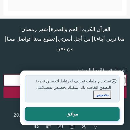
القرآن الكريم
الحج والعمرة
شهر رمضان
معا نربي أبناءنا
من أجل أسرتي
تطوع معنا
تواصل معنا
من نحن
اشترك في قائمتنا البريدية
نستخدم ملفات تعريف الارتباط لتحسين تجربة
التصفح الخاصة بك. يمكنك تخصيص تفضيلاتك.
تخصيص
موافق
جميع الحقوق محفوظة لموقع إسلام أون لاين © 2025