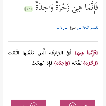
فَإِنَّمَا هِیَ زَجۡرَةࣱ وَ ٰ⁠حِدَةࣱ
﴿١٣﴾
تفسير الجلالين
سورة
النازعات
{فَإِنَّمَا هِيَ}
أَيْ الرَّادِفَة الَّتِي يَعْقُبهَا الْبَعْث
{زَجْرَة}
نَفْخَة
{وَاحِدَة}
فَإِذَا نُفِخَتْ