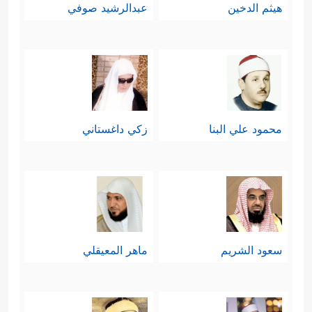
هيثم الدخين
عبدالرشيد صوفي
محمود علي البنا
زكي داغستاني
سعود الشريم
ماهر المعيقلي