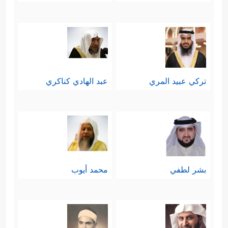
تركي عبيد المري
عبد الهادي كناكري
بشر لطفي
محمد أيوب