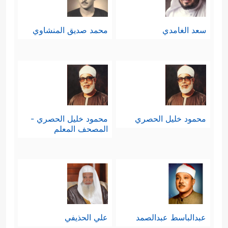
سعد الغامدي
محمد صديق المنشاوي
محمود خليل الحصري
محمود خليل الحصري -
المصحف المعلم
عبدالباسط عبدالصمد
علي الحذيفي