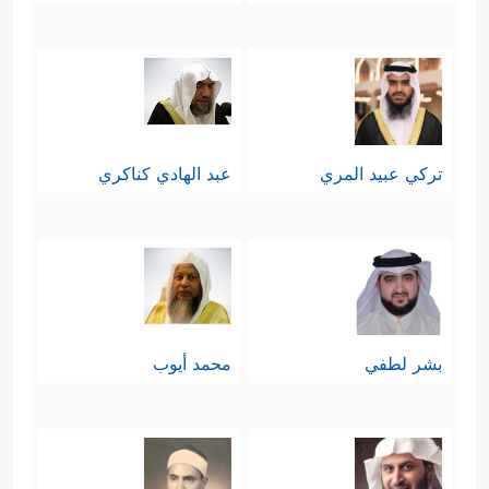
تركي عبيد المري
عبد الهادي كناكري
بشر لطفي
محمد أيوب