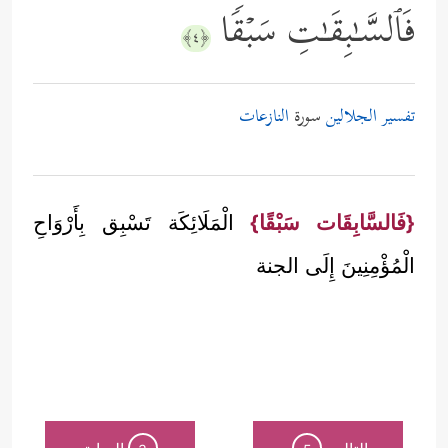
فَٱلسَّـٰبِقَـٰتِ سَبۡقࣰا
﴿٤﴾
تفسير الجلالين
سورة
النازعات
{فَالسَّابِقَات سَبْقًا}
الْمَلَائِكَة تَسْبِق بِأَرْوَاحِ
الْمُؤْمِنِينَ إِلَى الجنة