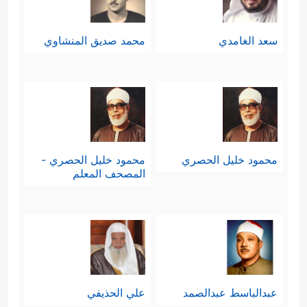
سعد الغامدي
محمد صديق المنشاوي
محمود خليل الحصري
محمود خليل الحصري -
المصحف المعلم
عبدالباسط عبدالصمد
علي الحذيفي