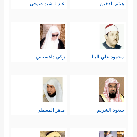
هيثم الدخين
عبدالرشيد صوفي
محمود علي البنا
زكي داغستاني
سعود الشريم
ماهر المعيقلي