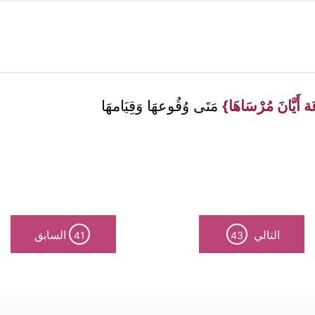
 أَيَّانَ مُرْسَاهَا}
مَتَى وُقُوعهَا وَقِيَامهَا
التالي
السابق
41
43