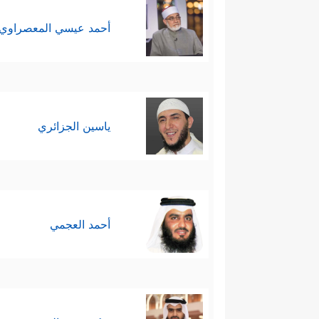
أحمد عيسي المعصراوي
ياسين الجزائري
أحمد العجمي