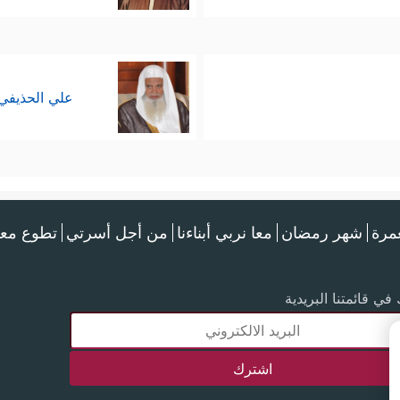
علي الحذيفي
عمرة
شهر رمضان
معا نربي أبناءنا
من أجل أسرتي
تطوع معن
في قائمتنا البريدية