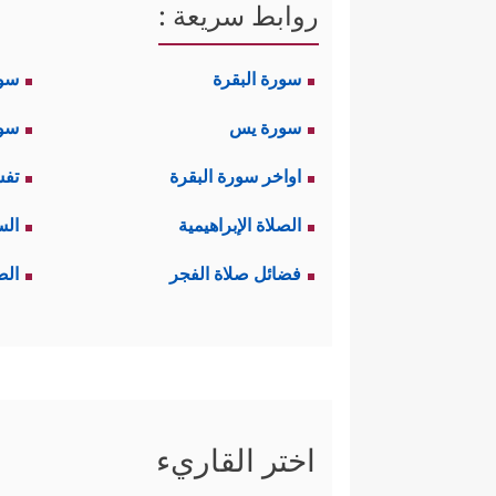
روابط سريعة :
سورة البقرة
سو
سورة يس
سور
اواخر سورة البقرة
تفس
الصلاة الإبراهيمية
الس
فضائل صلاة الفجر
الص
اختر القاريء