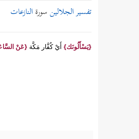
تفسير الجلالين
سورة
النازعات
{يَسْأَلُونَك}
أَيْ كُفَّار مَكَّة
{عَنْ السَّاعَة