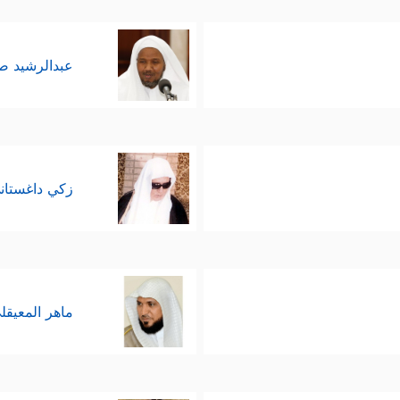
عبدالرشيد 
زكي داغستان
ماهر المعيقل