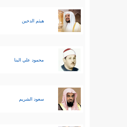
هيثم الدخين
محمود علي البنا
سعود الشريم