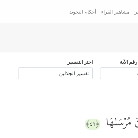
ر
مشاهير القراء
أحكام التجويد
رقم الآية
اختر التفسير
نَ مُرۡسَىٰهَا
﴿٤٢﴾