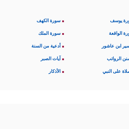
رة يوسف
سورة الكهف
ة الواقعة
سورة الملك
ير ابن عاشور
أدعية من السنة
نن الرواتب
آيات الصبر
لاة على النبي
الأذكار