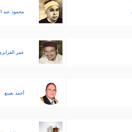
محمود عبد ا
عمر القزابري
أحمد نعينع