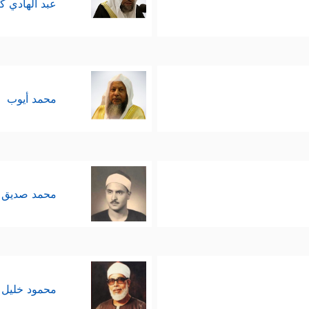
عبد الهادي ك
محمد أيوب
محمد صديق 
محمود خليل 