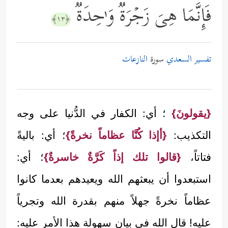
فَإِنَّمَا هِیَ زَجۡرَةࣱ وَ ٰ⁠حِدَةࣱ
﴿١٣﴾
تفسير السعدي
سورة
النازعات
{يقولونَ}
؛ أي: الكفار في الدُّنيا على وجه
التكذيب:
{أإذا كُنَّا عظاماً نخرةً}
؛ أي: باليةً
فتاتاً،
{قالوا تلك إذاً كَرَّةٌ خاسرةٌ}
؛ أي:
استبعدوا أن يبعثهم الله ويعيدهم بعدما كانوا
عظاماً نخرةً جهلاً منهم بقدرة الله وتجرياً
عليه! قال الله في بيان سهولة هذا الأمر عليه: