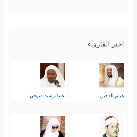
اختر القاريء
هيثم الدخين
عبدالرشيد صوفي