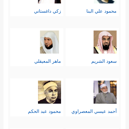
محمود علي البنا
زكي داغستاني
سعود الشريم
ماهر المعيقلي
أحمد عيسي المعصراوي
محمود عبد الحكم