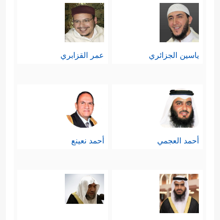
ياسين الجزائري
عمر القزابري
أحمد العجمي
أحمد نعينع