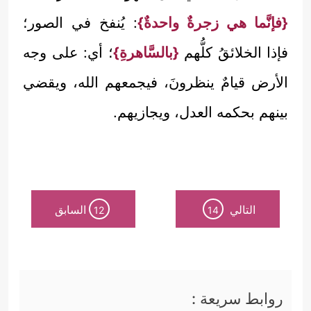
{فإنَّما هي زجرةٌ واحدةٌ}
: يُنفخ في الصور؛
فإذا الخلائقُ كلُّهم
{بالسَّاهرةِ}
؛ أي: على وجه
الأرض قيامٌ ينظرونَ، فيجمعهم الله، ويقضي
بينهم بحكمه العدل، ويجازيهم.
التالي
السابق
12
14
روابط سريعة :