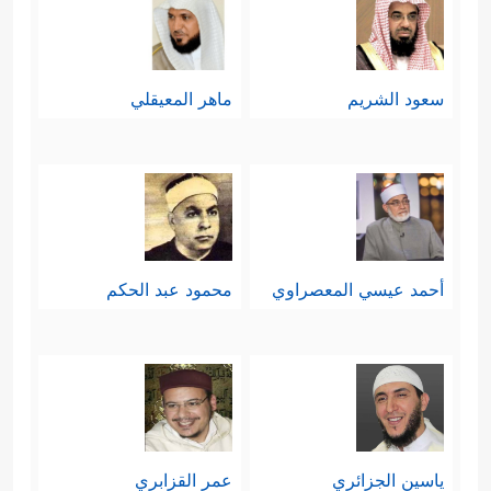
سعود الشريم
ماهر المعيقلي
أحمد عيسي المعصراوي
محمود عبد الحكم
ياسين الجزائري
عمر القزابري