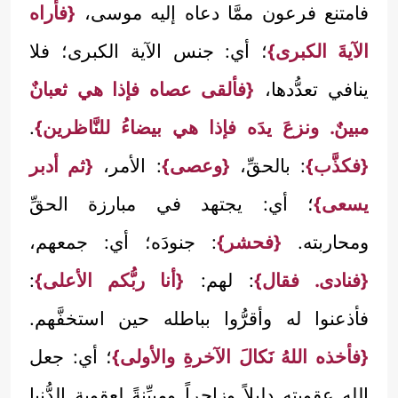
فامتنع فرعون ممَّا دعاه إليه موسى،
{فأراه
الآيةَ الكبرى}
؛ أي: جنس الآية الكبرى؛ فلا
ينافي تعدُّدها،
{فألقى عصاه فإذا هي ثعبانٌ
مبينٌ. ونزعَ يدَه فإذا هي بيضاءُ للنَّاظرين}
.
{فكذَّب}
: بالحقِّ،
{وعصى}
: الأمر،
{ثم أدبر
يسعى}
؛ أي: يجتهد في مبارزة الحقِّ
ومحاربته.
{فحشر}
: جنودَه؛ أي: جمعهم،
{فنادى. فقال}
: لهم:
{أنا ربُّكم الأعلى}
:
فأذعنوا له وأقرُّوا بباطله حين استخفَّهم.
{فأخذه اللهُ نَكالَ الآخرةِ والأولى}
؛ أي: جعل
الله عقوبته دليلاً وزاجراً ومبيِّنةً لعقوبة الدُّنيا