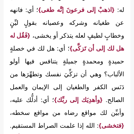
له:
{اذهبْ إلى فرعونَ إنَّه طغى}
؛ أي: فانهه
عن طغيانه وشركه وعصيانه بقولٍ ليِّنٍ
وخطابٍ لطيفٍ لعله يتذكر أو يخشى،
{فَقُل له
هل لك إلى أن تَزكَّى}
؛ أي: هل لك في خصلةٍ
حميدةٍ ومحمدةٍ جميلةٍ يتنافس فيها أولو
الألباب؟ وهي أن تزكِّيَ نفسك وتطهِّرَها من
دَنَس الكفر والطغيان إلى الإيمان والعمل
الصالح.
{وأهدِيَك إلى ربِّك}
؛ أي: أدلُّك عليه،
وأبيِّن لك مواقع رضاه من مواقع سخطه،
{فتخشى}
: الله إذا علمت الصراط المستقيم.