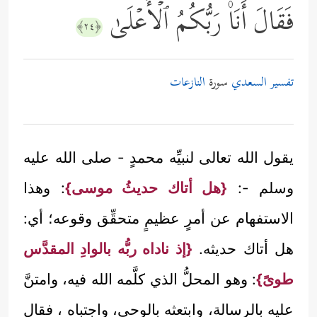
فَقَالَ أَنَا۠ رَبُّكُمُ ٱلۡأَعۡلَىٰ
﴿٢٤﴾
تفسير السعدي
سورة
النازعات
يقول الله تعالى لنبيِّه محمدٍ - صلى الله عليه
وسلم -:
{هل أتاك حديثُ موسى}
: وهذا
الاستفهام عن أمرٍ عظيمٍ متحقِّق وقوعه؛ أي:
هل أتاك حديثه.
{إذ ناداه ربُّه بالوادِ المقدَّس
طوىً}
: وهو المحلُّ الذي كلَّمه الله فيه، وامتنَّ
عليه بالرسالة، وابتعثه بالوحي، واجتباه ، فقال