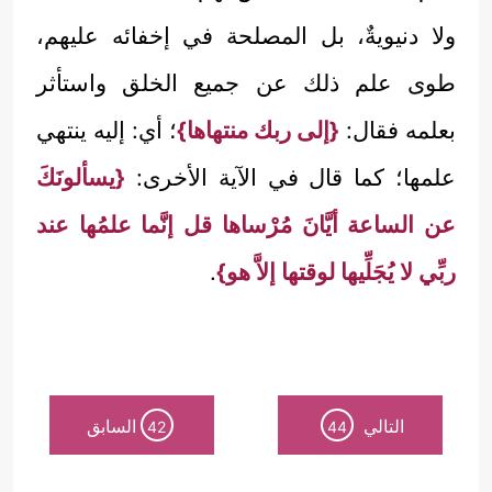
ولا دنيويةٌ، بل المصلحة في إخفائه عليهم،
طوى علم ذلك عن جميع الخلق واستأثر
بعلمه فقال:
{إلى ربك منتهاها}
؛ أي: إليه ينتهي
علمها؛ كما قال في الآية الأخرى:
{يسألونَكَ
عن الساعة أيَّانَ مُرْساها قل إنَّما علمُها عند
ربِّي لا يُجَلِّيها لوقتها إلاَّ هو}
.
التالي
السابق
42
44