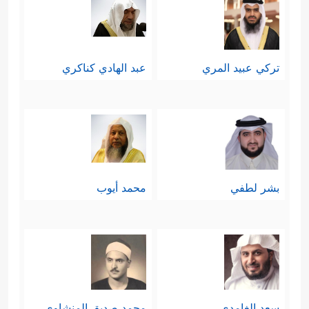
تركي عبيد المري
عبد الهادي كناكري
بشر لطفي
محمد أيوب
سعد الغامدي
محمد صديق المنشاوي