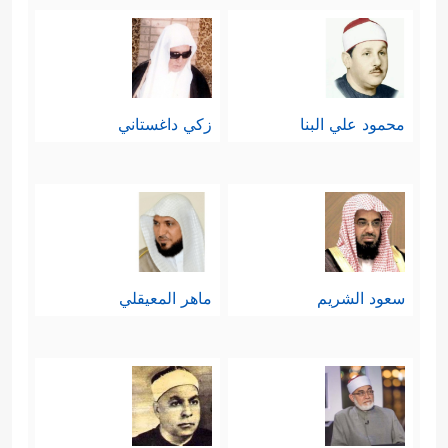
محمود علي البنا
زكي داغستاني
سعود الشريم
ماهر المعيقلي