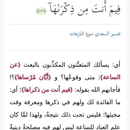
فِیمَ أَنتَ مِن ذِكۡرَىٰهَاۤ
﴿٤٣﴾
تفسير السعدي
سورة
النازعات
أي: يسألك المتعنِّتون المكذِّبون بالبعث
{عن
الساعة}
: متى وقوعُها؟ و
{أيَّان مُرْساها}
؟!
فأجابهم الله بقوله:
{فيم أنت من ذكراها}
؛ أي:
ما الفائدة لك ولهم في ذكرها ومعرفة وقت
مجيئها؛ فليس تحت ذلك نتيجةٌ، ولهذا لمَّا كان
علم العباد للساعة ليس لهم فيه مصلحةٌ دينيةٌ